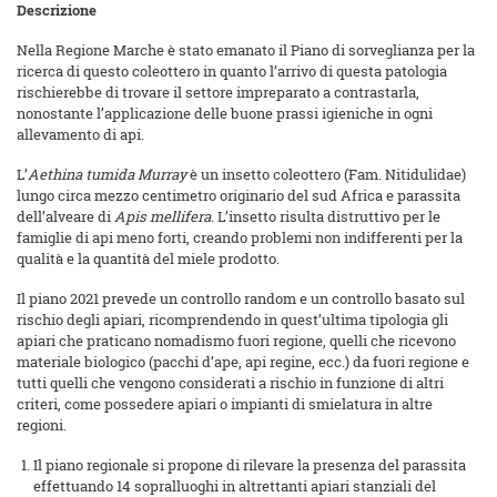
Descrizione
Nella Regione Marche è stato emanato il Piano di sorveglianza per la
ricerca di questo coleottero in quanto l’arrivo di questa patologia
rischierebbe di trovare il settore impreparato a contrastarla,
nonostante l’applicazione delle buone prassi igieniche in ogni
allevamento di api.
L’
Aethina tumida Murray
è un insetto coleottero (Fam. Nitidulidae)
lungo circa mezzo centimetro originario del sud Africa e parassita
dell’alveare di
Apis mellifera
. L’insetto risulta distruttivo per le
famiglie di api meno forti, creando problemi non indifferenti per la
qualità e la quantità del miele prodotto.
Il piano 2021 prevede un controllo random e un controllo basato sul
rischio degli apiari, ricomprendendo in quest’ultima tipologia gli
apiari che praticano nomadismo fuori regione, quelli che ricevono
materiale biologico (pacchi d’ape, api regine, ecc.) da fuori regione e
tutti quelli che vengono considerati a rischio in funzione di altri
criteri, come possedere apiari o impianti di smielatura in altre
regioni.
Il piano regionale si propone di rilevare la presenza del parassita
effettuando 14 sopralluoghi in altrettanti apiari stanziali del