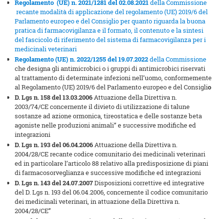
Regolamento (UE)
n. 2021/1281 del 02.08.2021
della Commissione
recante modalità di applicazione del regolamento (UE) 2019/6 del
Parlamento europeo e del Consiglio per quanto riguarda la buona
pratica di farmacovigilanza e il formato, il contenuto e la sintesi
del fascicolo di riferimento del sistema di farmacovigilanza per i
medicinali veterinari
Regolamento (UE) n. 2022/1255 del 19.07.2022
della Commissione
che designa gli antimicrobici o i gruppi di antimicrobici riservati
al trattamento di determinate infezioni nell’uomo, conformemente
al Regolamento (UE) 2019/6 del Parlamento europeo e del Consigli
o
D. Lgs n. 158 del 13.03.2006
Attuazione della Direttiva n.
2003/74/CE concernente il divieto di utilizzazione di talune
sostanze ad azione ormonica, tireostatica e delle sostanze beta
agoniste nelle produzioni animali” e successive modifiche ed
integrazioni
D. Lgs n. 193 del 06.04.2006
Attuazione della Direttiva n.
2004/28/CE recante codice comunitario dei medicinali veterinari
ed in particolare l’articolo 88 relativo alla predisposizione di piani
di farmacosorveglianza e successive modifiche ed integrazioni
D. Lgs n. 143 del
24.07.2007
Disposizioni correttive ed integrative
del D. Lgs n. 193 del 06.04.2006, concernente il codice comunitario
dei medicinali veterinari, in attuazione della Direttiva n.
2004/28/CE”