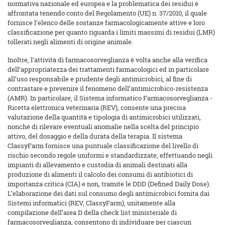
normativa nazionale ed europea e la problematica dei residui è
affrontata tenendo conto del Regolamento (UE) n. 37/2010, il quale
fornisce l’elenco delle sostanze farmacologicamente attive e loro
classificazione per quanto riguarda i limiti massimi di residui (LMR)
tollerati negli alimenti di origine animale.
Inoltre, l’attività di farmacosorveglianza è volta anche alla verifica
dell’appropriatezza dei trattamenti farmacologici ed in particolare
all’uso responsabile e prudente degli antimicrobici, al fine di
contrastare e prevenire il fenomeno dell’antimicrobico-resistenza
(AMR). In particolare, il Sistema informatico Farmacosorveglianza -
Ricetta elettronica veterinaria (REV), consente una precisa
valutazione della quantità e tipologia di antimicrobici utilizzati,
nonché di rilevare eventuali anomalie nella scelta del principio
attivo, del dosaggio e della durata della terapia. Il sistema
ClassyFarm fornisce una puntuale classificazione del livello di
rischio secondo regole uniformi e standardizzate, effettuando negli
impianti di allevamento e custodia di animali destinati alla
produzione di alimenti il calcolo dei consumi di antibiotici di
importanza critica (CIA) e non, tramite le DDD (Defined Daily Dose).
L’elaborazione dei dati sul consumo degli antimicrobici fornita dai
Sistemi informatici (REV, ClassyFarm), unitamente alla
compilazione dell’area D della check list ministeriale di
farmacosorveglianza, consentono di individuare per ciascun