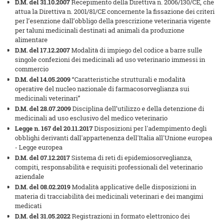
D.M. del 31.10.2007
Recepimento della Direttiva n. 2006/130/CE, che
attua la Direttiva n. 2001/81/CE concernente la fissazione dei criteri
per l’esenzione dall’obbligo della prescrizione veterinaria vigente
per taluni medicinali destinati ad animali da produzione
alimentare
D.M. del 17.12.2007
Modalità di impiego del codice a barre sulle
singole confezioni dei medicinali ad uso veterinario immessi in
commercio
D.M. del 14.05.2009
“Caratteristiche strutturali e modalità
operative del nucleo nazionale di farmacosorveglianza sui
medicinali veterinari”
D.M. del 28.07.2009
Disciplina dell’utilizzo e della detenzione di
medicinali ad uso esclusivo del medico veterinario
Legge n. 167 del 20.11.2017
Disposizioni per l'adempimento degli
obblighi derivanti dall'appartenenza dell'Italia all'Unione europea
- Legge europea
D.M. del 07.12.2017
Sistema di reti di epidemiosorveglianza,
compiti, responsabilità e requisiti professionali del veterinario
aziendale
D.M. del 08.02.2019
Modalità applicative delle disposizioni in
materia di tracciabilità dei medicinali veterinari e dei mangimi
medicati
D.M. del 31.05.2022
Registrazioni in formato elettronico dei