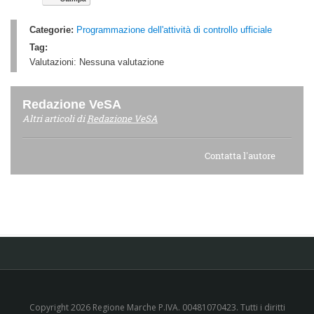
Categorie:
Programmazione dell'attività di controllo ufficiale
Tag:
Valutazioni:
Nessuna valutazione
Redazione VeSA
Altri articoli di
Redazione VeSA
Contatta l'autore
Copyright 2026 Regione Marche P.IVA. 00481070423. Tutti i diritti