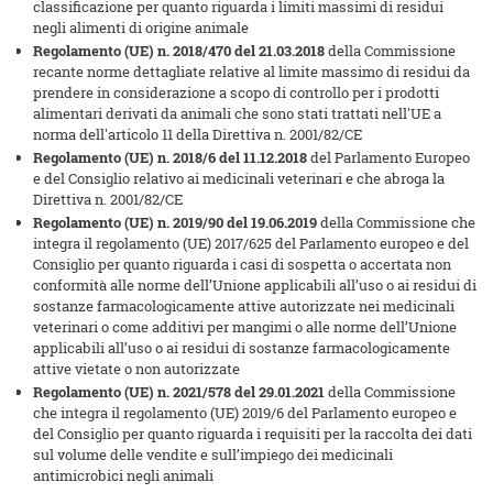
classificazione per quanto riguarda i limiti massimi di residui
negli alimenti di origine animale
Regolamento (UE) n. 2018/470 del 21.03.2018
della Commissione
recante norme dettagliate relative al limite massimo di residui da
prendere in considerazione a scopo di controllo per i prodotti
alimentari derivati da animali che sono stati trattati nell'UE a
norma dell'articolo 11 della Direttiva n. 2001/82/CE
Regolamento (UE) n. 2018/6 del 11.12.2018
del Parlamento Europeo
e del Consiglio relativo ai medicinali veterinari e che abroga la
Direttiva n. 2001/82/CE
Regolamento (UE) n. 2019/90 del 19.06.2019
della Commissione che
integra il regolamento (UE) 2017/625 del Parlamento europeo e del
Consiglio per quanto riguarda i casi di sospetta o accertata non
conformità alle norme dell’Unione applicabili all’uso o ai residui di
sostanze farmacologicamente attive autorizzate nei medicinali
veterinari o come additivi per mangimi o alle norme dell’Unione
applicabili all’uso o ai residui di sostanze farmacologicamente
attive vietate o non autorizzate
Regolamento (UE) n. 2021/578 del 29.01.2021
della Commissione
che integra il regolamento (UE) 2019/6 del Parlamento europeo e
del Consiglio per quanto riguarda i requisiti per la raccolta dei dati
sul volume delle vendite e sull’impiego dei medicinali
antimicrobici negli animali