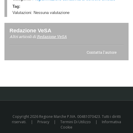
Tag:
Valutazioni:
Nessuna valutazione
Redazione VeSA
Altri articoli di
Redazione VeSA
Contatta l'autore
Copyright 2026 Regione Marche P.IVA. 00481070423. Tutti i diritti
riservati.
|
Privacy
|
Termini Di Utilizzo
|
Informativa
Cookie