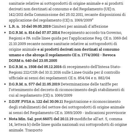
sanitarie relative ai sottoprodotti di origine animale e ai prodotti
derivati non destinati al consumo e del Regolamento (UE) n.
142/2011 della Commissione del 25.02.2011, recante disposizioni di
applicazione del regolamento (CE) n. 1069/2009”
L.R. n. 10 del 09.05.2019
Cimiteri per animali d'affezione
D.G.R.M.
n. 814 del 07.07.2014
Recepimento accordo tra Governo,
Regioni e PA sulle linee guida per l’applicazione Reg. CE n. 1069 del
21.10.2009 recante norme sanitarie relative ai sottoprodotti di
origine animale
e ai prodotti derivati non destinati al consumo
umano e che abroga il regolamento CE n. 1774/2002 - Revoca
DGRM n. 640 del 23.05.2005
D.G.R.M. n. 1508 del 05.12.2016
di recepimento dell’Intesa Stato-
Regioni 212/CSR del 10.11.2016 sulle Linee Guida per il controllo
ufficiale ai sensi dei regolamenti CE n. 854/04 e n. 882/04
D.G.R.M.
n. 577 del 21.05.2019
Determinazione delle tariffe per
l’ottenimento del decreto di riconoscimento degli stabilimenti di
cui al regolamento (CE) n. 1069/2009
D.D.P.F. PVSA n. 122 del 30.09.11
Registrazione e riconoscimento
degli stabilimenti del settore dei sottoprodotti di origine animale
ai sensi del Regolamento CE n. 1069/2009 - indicazioni provvisorie
Nota Min. Sal. prot.66071 del 20.11.19
modifiche all’art. 5, comma
14, lettera b) delle linee guida nazionali sui sottoprodotti di origine
animale. Trasporto