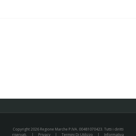
Copyright 2026 Regione Marche P.IVA. 00481070423. Tutti i diritti
riservati.
|
Privacy
|
Termini Di Utilizzo
|
Informativa