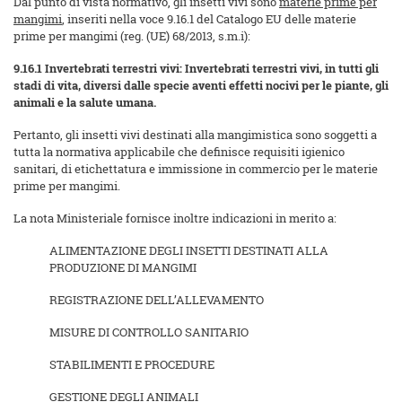
Dal punto di vista normativo, gli insetti vivi sono
materie prime per
mangimi
, inseriti nella voce 9.16.1 del Catalogo EU delle materie
prime per mangimi (reg. (UE) 68/2013, s.m.i):
9.16.1 Invertebrati terrestri vivi: Invertebrati terrestri vivi, in tutti gli
stadi di vita, diversi dalle specie aventi effetti nocivi per le piante, gli
animali e la salute umana.
Pertanto, gli insetti vivi destinati alla mangimistica sono soggetti a
tutta la normativa applicabile che definisce requisiti igienico
sanitari, di etichettatura e immissione in commercio per le materie
prime per mangimi.
La nota Ministeriale fornisce inoltre indicazioni in merito a:
ALIMENTAZIONE DEGLI INSETTI DESTINATI ALLA
PRODUZIONE DI MANGIMI
REGISTRAZIONE DELL’ALLEVAMENTO
MISURE DI CONTROLLO SANITARIO
STABILIMENTI E PROCEDURE
GESTIONE DEGLI ANIMALI