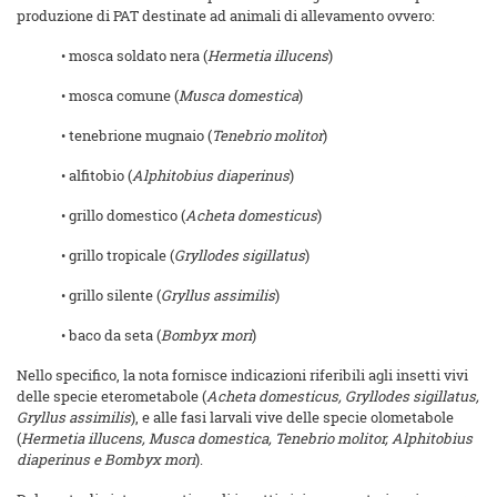
produzione di PAT destinate ad animali di allevamento ovvero:
• mosca soldato nera (
Hermetia illucens
)
• mosca comune (
Musca domestica
)
• tenebrione mugnaio (
Tenebrio molitor
)
• alfitobio (
Alphitobius diaperinus
)
• grillo domestico (
Acheta domesticus
)
• grillo tropicale (
Gryllodes sigillatus
)
• grillo silente (
Gryllus assimilis
)
• baco da seta (
Bombyx mori
)
Nello specifico, la nota fornisce indicazioni riferibili agli insetti vivi
delle specie eterometabole (
Acheta domesticus, Gryllodes sigillatus,
Gryllus assimilis
), e alle fasi larvali vive delle specie olometabole
(
Hermetia illucens, Musca domestica, Tenebrio molitor, Alphitobius
diaperinus e Bombyx
mori
).