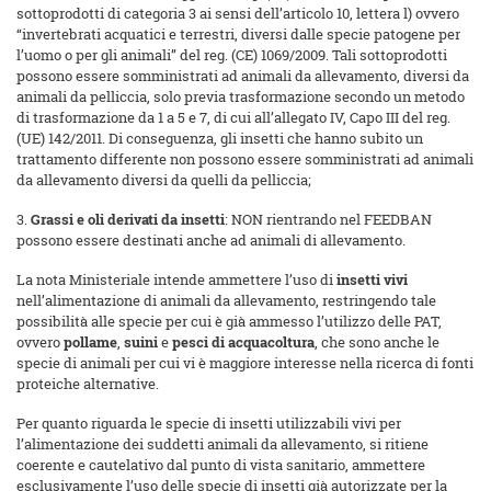
sottoprodotti di categoria 3 ai sensi dell’articolo 10, lettera l) ovvero
“invertebrati acquatici e terrestri, diversi dalle specie patogene per
l’uomo o per gli animali” del reg. (CE) 1069/2009. Tali sottoprodotti
possono essere somministrati ad animali da allevamento, diversi da
animali da pelliccia, solo previa trasformazione secondo un metodo
di trasformazione da 1 a 5 e 7, di cui all’allegato IV, Capo III del reg.
(UE) 142/2011. Di conseguenza, gli insetti che hanno subito un
trattamento differente non possono essere somministrati ad animali
da allevamento diversi da quelli da pelliccia;
3.
Grassi e oli derivati da insetti
: NON rientrando nel FEEDBAN
possono essere destinati anche ad animali di allevamento.
La nota Ministeriale intende ammettere l’uso di
insetti vivi
nell’alimentazione di animali da allevamento, restringendo tale
possibilità alle specie per cui è già ammesso l’utilizzo delle PAT,
ovvero
pollame
,
suini
e
pesci di acquacoltura
, che sono anche le
specie di animali per cui vi è maggiore interesse nella ricerca di fonti
proteiche alternative.
Per quanto riguarda le specie di insetti utilizzabili vivi per
l’alimentazione dei suddetti animali da allevamento, si ritiene
coerente e cautelativo dal punto di vista sanitario, ammettere
esclusivamente l’uso delle specie di insetti già autorizzate per la