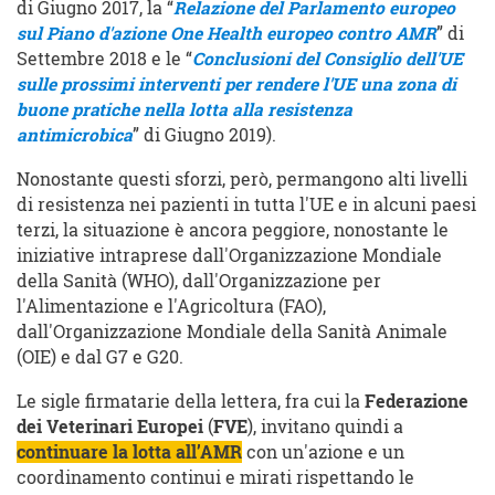
di Giugno 2017, la “
Relazione del Parlamento europeo
sul Piano d'azione One Health europeo contro AMR
” di
Settembre 2018 e le “
Conclusioni del Consiglio dell'UE
sulle prossimi interventi per rendere l'UE una zona di
buone pratiche nella lotta alla resistenza
antimicrobica
” di Giugno 2019).
Nonostante questi sforzi, però, permangono alti livelli
di resistenza nei pazienti in tutta l'UE e in alcuni paesi
terzi, la situazione è ancora peggiore, nonostante le
iniziative intraprese dall'Organizzazione Mondiale
della Sanità (WHO), dall'Organizzazione per
l'Alimentazione e l'Agricoltura (FAO),
dall'Organizzazione Mondiale della Sanità Animale
(OIE) e dal G7 e G20.
Le sigle firmatarie della lettera, fra cui la
Federazione
dei Veterinari Europei
(
FVE
), invitano quindi a
continuare la lotta all’AMR
con un'azione e un
coordinamento continui e mirati rispettando le