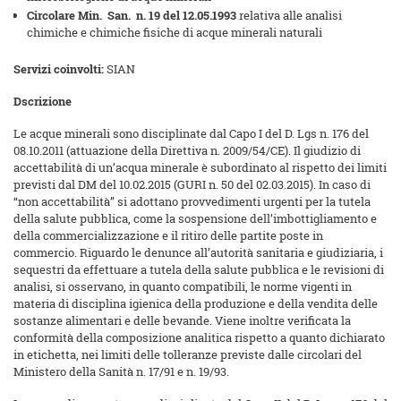
Circolare Min. San. n. 19 del 12.05.1993
relativa alle analisi
chimiche e chimiche fisiche di acque minerali naturali
Servizi coinvolti:
SIAN
Dscrizione
Le acque minerali sono disciplinate dal Capo I del D. Lgs n. 176 del
08.10.2011 (attuazione della Direttiva n. 2009/54/CE). Il giudizio di
accettabilità di un’acqua minerale è subordinato al rispetto dei limiti
previsti dal DM del 10.02.2015 (GURI n. 50 del 02.03.2015). In caso di
“non accettabilità” si adottano provvedimenti urgenti per la tutela
della salute pubblica, come la sospensione dell’imbottigliamento e
della commercializzazione e il ritiro delle partite poste in
commercio. Riguardo le denunce all’autorità sanitaria e giudiziaria, i
sequestri da effettuare a tutela della salute pubblica e le revisioni di
analisi, si osservano, in quanto compatibili, le norme vigenti in
materia di disciplina igienica della produzione e della vendita delle
sostanze alimentari e delle bevande. Viene inoltre verificata la
conformità della composizione analitica rispetto a quanto dichiarato
in etichetta, nei limiti delle tolleranze previste dalle circolari del
Ministero della Sanità n. 17/91 e n. 19/93.