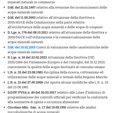
minerali naturali in commercio
D.M. del 21.02.1997
relativo alla revisione dei riconoscimenti delle
acque minerali naturali
D.M. del 11.09.2003
relativo all’attuazione della direttiva n.
2003/40/CE della Commissione nella parte relativa
all’etichettatura delle acque minerali e delle acque di sorgente
D. Lgs. n. 176 del 08.10.2011
relativo all’attuazione della direttiva n.
2009/54/CE sull’utilizzazione e la commercializzazione delle
acque minerali naturali
D.M. del 10.02.2015
Criteri di valutazione delle caratteristiche delle
acque minerali naturali
D. Lgs. n. 18
del 23.02.2023
Attuazione della Direttiva (UE)
2020/2184 del Parlamento Europeo e del Consiglio, del 16.12.2020,
concernente la qualità delle acque destinate al consumo umano
L.R. n. 32 del 23.08.1982
disciplina della ricerca, coltivazione ed
utilizzazione delle acque minerali e termali della Regione Marche
L.R. n. 12 del 27.05.2008
che riporta alcune modifiche alla L.R. n. 32
del 23.08.1982
D.D.P.F. PVSA n. 49
del 20.03.2017
relativo alle Linee d’indirizzo di
programmazione dei controlli ufficiali per verificare la conformità
alla normativa di igiene e sicurezza alimentare
Circolare Min. San. n. 17 del 19.09.1991
relativa alle analisi
microbiologiche di acque minerali