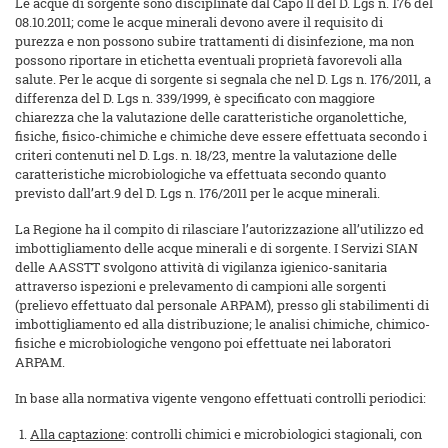
Le acque di sorgente sono disciplinate dal Capo II del D. Lgs n. 176 del
08.10.2011; come le acque minerali devono avere il requisito di
purezza e non possono subire trattamenti di disinfezione, ma non
possono riportare in etichetta eventuali proprietà favorevoli alla
salute. Per le acque di sorgente si segnala che nel D. Lgs n. 176/2011, a
differenza del D. Lgs n. 339/1999, è specificato con maggiore
chiarezza che la valutazione delle caratteristiche organolettiche,
fisiche, fisico-chimiche e chimiche deve essere effettuata secondo i
criteri contenuti nel D. Lgs. n. 18/23, mentre la valutazione delle
caratteristiche microbiologiche va effettuata secondo quanto
previsto dall’art.9 del D. Lgs n. 176/2011 per le acque minerali.
La Regione ha il compito di rilasciare l’autorizzazione all’utilizzo ed
imbottigliamento delle acque minerali e di sorgente. I Servizi SIAN
delle AASSTT svolgono attività di vigilanza igienico-sanitaria
attraverso ispezioni e prelevamento di campioni alle sorgenti
(prelievo effettuato dal personale ARPAM), presso gli stabilimenti di
imbottigliamento ed alla distribuzione; le analisi chimiche, chimico-
fisiche e microbiologiche vengono poi effettuate nei laboratori
ARPAM.
In base alla normativa vigente vengono effettuati controlli periodici:
Alla captazione
: controlli chimici e microbiologici stagionali, con