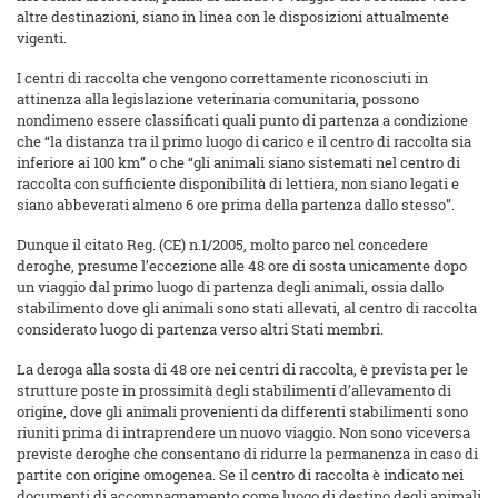
altre destinazioni, siano in linea con le disposizioni attualmente
vigenti.
I centri di raccolta che vengono correttamente riconosciuti in
attinenza alla legislazione veterinaria comunitaria, possono
nondimeno essere classificati quali punto di partenza a condizione
che “la distanza tra il primo luogo di carico e il centro di raccolta sia
inferiore ai 100 km” o che “gli animali siano sistemati nel centro di
raccolta con sufficiente disponibilità di lettiera, non siano legati e
siano abbeverati almeno 6 ore prima della partenza dallo stesso”.
Dunque il citato Reg. (CE) n.1/2005, molto parco nel concedere
deroghe, presume l’eccezione alle 48 ore di sosta unicamente dopo
un viaggio dal primo luogo di partenza degli animali, ossia dallo
stabilimento dove gli animali sono stati allevati, al centro di raccolta
considerato luogo di partenza verso altri Stati membri.
La deroga alla sosta di 48 ore nei centri di raccolta, è prevista per le
strutture poste in prossimità degli stabilimenti d’allevamento di
origine, dove gli animali provenienti da differenti stabilimenti sono
riuniti prima di intraprendere un nuovo viaggio. Non sono viceversa
previste deroghe che consentano di ridurre la permanenza in caso di
partite con origine omogenea. Se il centro di raccolta è indicato nei
documenti di accompagnamento come luogo di destino degli animali