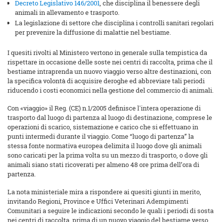
Decreto Legislativo 146/2001
, che disciplina il benessere degli
animali in allevamento e trasporto.
La legislazione di settore che disciplina i controlli sanitari regolari
per prevenire la diffusione di malattie nel bestiame.
I quesiti rivolti al Ministero vertono in generale sulla tempistica da
rispettare in occasione delle soste nei centri di raccolta, prima che il
bestiame intraprenda un nuovo viaggio verso altre destinazioni, con
la specifica volontà di acquisire deroghe ed abbreviare tali periodi
riducendo i costi economici nella gestione del commercio di animali.
Con «viaggio» il Reg. (CE) n.1/2005 definisce l'intera operazione di
trasporto dal luogo di partenza al luogo di destinazione, comprese le
operazioni di scarico, sistemazione e carico che si effettuano in
punti intermedi durante il viaggio. Come “luogo di partenza” la
stessa fonte normativa europea delimita il luogo dove gli animali
sono caricati per la prima volta su un mezzo di trasporto, o dove gli
animali siano stati ricoverati per almeno 48 ore prima dell’ora di
partenza.
La nota ministeriale mira a rispondere ai quesiti giunti in merito,
invitando Regioni, Province e Uffici Veterinari Adempimenti
Comunitari a seguire le indicazioni secondo le quali i periodi di sosta
nei centri di raccolta, prima di un nuovo viaggio del bestiame verso