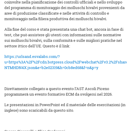
coinvolte nella pianificazione dei controlli ufficiali e nello sviluppo
del programma di monitoraggio dei molluschi bivalvi provenienti da
aree di produzione classificate e nelle attività di controllo e
monitoraggio nella filiera produttiva dei molluschi bivalvi.
Alla fine del corso è stata presentata una chat bot, ancora in fase di
test, che può assistere gli utenti con informazioni sulle normative
sui molluschi bivalvi, sulla conformità e sulle migliori pratiche nel
settore ittico dell'UE. Questo è il link:
https://urlsand.esvalabs.com/?
u=https%3A%2F%2Fcdn.botpress.cloud%2Fwebchat%2Fv3.2%2Fshareab
NTMHDN4X.json&e=b2e02319&h=0cb8ed68&f=n&p=y
Direttamente collegato a questo evento l’AST Ascoli Piceno
programmerà un evento formativo ECM da svolgersi nel 2026.
Le presentazioni in PowerPoint ed il materiale delle esercitazioni (in
inglese) sono scaricabili da questo sito.