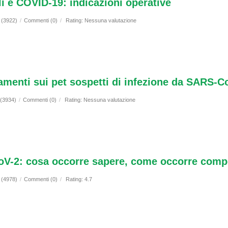
ali e COVID-19: indicazioni operative
i (3922)
/
Commenti (0)
/
Rating: Nessuna valutazione
amenti sui pet sospetti di infezione da SARS-C
 (3934)
/
Commenti (0)
/
Rating: Nessuna valutazione
V-2: cosa occorre sapere, come occorre comp
i (4978)
/
Commenti (0)
/
Rating: 4.7