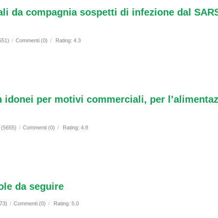
ali da compagnia sospetti di infezione dal SAR
551)
/
Commenti (0)
/
Rating: 4.3
idonei per motivi commerciali, per l’alimentazio
i (5655)
/
Commenti (0)
/
Rating: 4.8
le da seguire
873)
/
Commenti (0)
/
Rating: 5.0