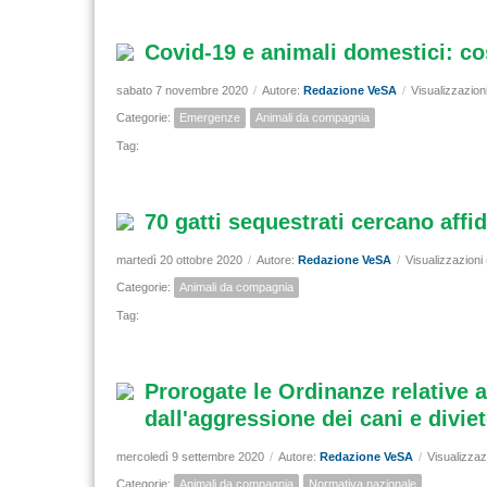
Covid-19 e animali domestici: c
sabato 7 novembre 2020
/
Autore:
Redazione VeSA
/
Visualizzazion
Categorie:
Emergenze
Animali da compagnia
Tag:
70 gatti sequestrati cercano affid
martedì 20 ottobre 2020
/
Autore:
Redazione VeSA
/
Visualizzazioni
Categorie:
Animali da compagnia
Tag:
Prorogate le Ordinanze relative a
dall'aggressione dei cani e diviet
mercoledì 9 settembre 2020
/
Autore:
Redazione VeSA
/
Visualizzaz
Categorie:
Animali da compagnia
Normativa nazionale