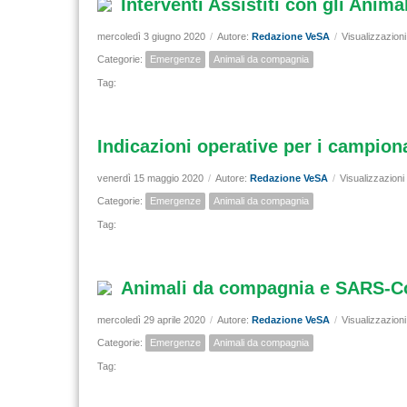
Interventi Assistiti con gli Anim
mercoledì 3 giugno 2020
/
Autore:
Redazione VeSA
/
Visualizzazion
Categorie:
Emergenze
Animali da compagnia
Tag:
Indicazioni operative per i campion
venerdì 15 maggio 2020
/
Autore:
Redazione VeSA
/
Visualizzazioni
Categorie:
Emergenze
Animali da compagnia
Tag:
Animali da compagnia e SARS-Co
mercoledì 29 aprile 2020
/
Autore:
Redazione VeSA
/
Visualizzazion
Categorie:
Emergenze
Animali da compagnia
Tag: