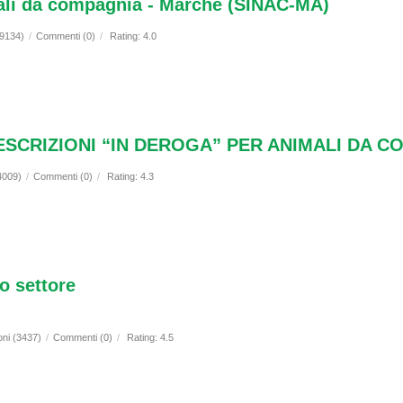
mali da compagnia - Marche (SINAC-MA)
(9134)
/
Commenti (0)
/
Rating: 4.0
ESCRIZIONI “IN DEROGA” PER ANIMALI DA 
4009)
/
Commenti (0)
/
Rating: 4.3
o settore
oni (3437)
/
Commenti (0)
/
Rating: 4.5