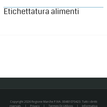
Etichettatura alimenti
Copyright 2026 Regione Marche P.IVA. 00481070423. Tutti i diritti
riservati.
|
Privacy
|
Termini Di Utilizzo
|
Informativa