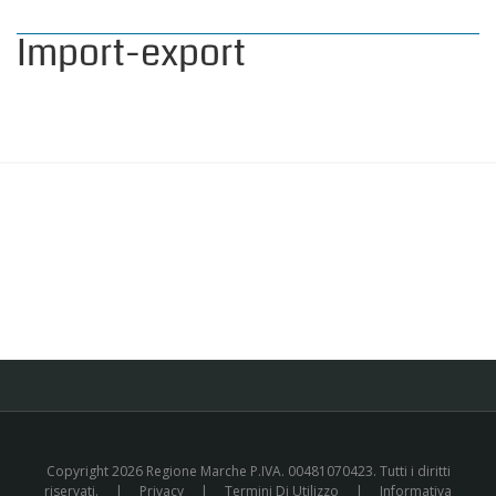
Import-export
Copyright 2026 Regione Marche P.IVA. 00481070423. Tutti i diritti
riservati.
|
Privacy
|
Termini Di Utilizzo
|
Informativa