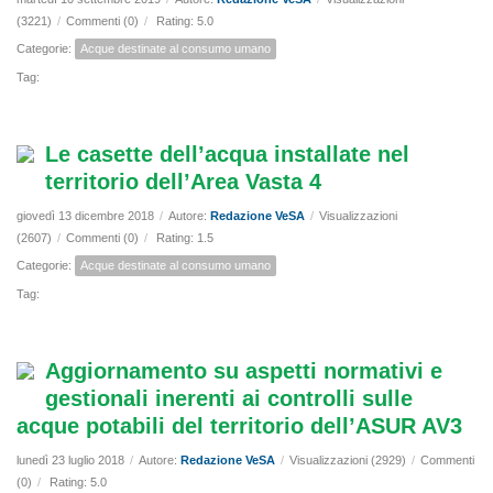
(3221)
/
Commenti (0)
/
Rating: 5.0
Categorie:
Acque destinate al consumo umano
Tag:
Le casette dell’acqua installate nel
territorio dell’Area Vasta 4
giovedì 13 dicembre 2018
/
Autore:
Redazione VeSA
/
Visualizzazioni
(2607)
/
Commenti (0)
/
Rating: 1.5
Categorie:
Acque destinate al consumo umano
Tag:
Aggiornamento su aspetti normativi e
gestionali inerenti ai controlli sulle
acque potabili del territorio dell’ASUR AV3
lunedì 23 luglio 2018
/
Autore:
Redazione VeSA
/
Visualizzazioni (2929)
/
Commenti
(0)
/
Rating: 5.0