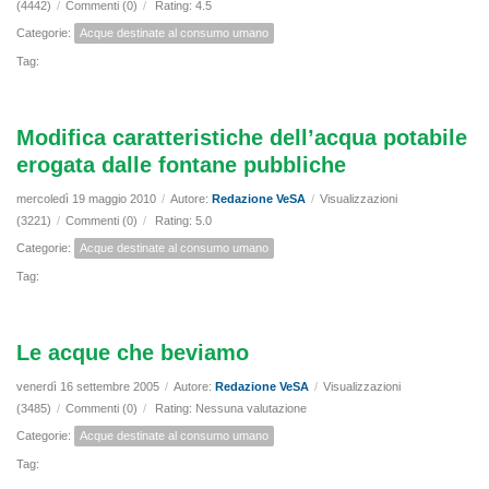
(4442)
/
Commenti (0)
/
Rating: 4.5
Categorie:
Acque destinate al consumo umano
Tag:
Modifica caratteristiche dell’acqua potabile
erogata dalle fontane pubbliche
mercoledì 19 maggio 2010
/
Autore:
Redazione VeSA
/
Visualizzazioni
(3221)
/
Commenti (0)
/
Rating: 5.0
Categorie:
Acque destinate al consumo umano
Tag:
Le acque che beviamo
venerdì 16 settembre 2005
/
Autore:
Redazione VeSA
/
Visualizzazioni
(3485)
/
Commenti (0)
/
Rating: Nessuna valutazione
Categorie:
Acque destinate al consumo umano
Tag: