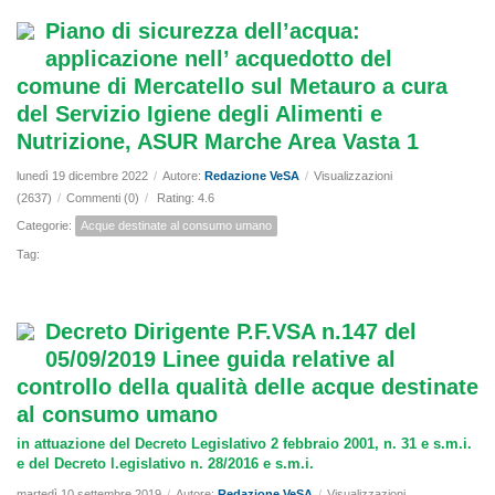
Piano di sicurezza dell’acqua:
applicazione nell’ acquedotto del
comune di Mercatello sul Metauro a cura
del Servizio Igiene degli Alimenti e
Nutrizione, ASUR Marche Area Vasta 1
lunedì 19 dicembre 2022
/
Autore:
Redazione VeSA
/
Visualizzazioni
(2637)
/
Commenti (0)
/
Rating: 4.6
Categorie:
Acque destinate al consumo umano
Tag:
Decreto Dirigente P.F.VSA n.147 del
05/09/2019 Linee guida relative al
controllo della qualità delle acque destinate
al consumo umano
in attuazione del Decreto Legislativo 2 febbraio 2001, n. 31 e s.m.i.
e del Decreto l.egislativo n. 28/2016 e s.m.i.
martedì 10 settembre 2019
/
Autore:
Redazione VeSA
/
Visualizzazioni