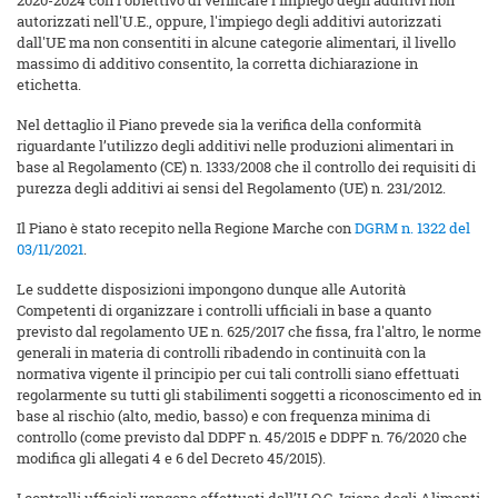
2020-2024 con l'obiettivo di verificare l'impiego degli additivi non
autorizzati nell'U.E., oppure, l'impiego degli additivi autorizzati
dall'UE ma non consentiti in alcune categorie alimentari, il livello
massimo di additivo consentito, la corretta dichiarazione in
etichetta.
Nel dettaglio il Piano prevede sia la verifica della conformità
riguardante l’utilizzo degli additivi nelle produzioni alimentari in
base al Regolamento (CE) n. 1333/2008 che il controllo dei requisiti di
purezza degli additivi ai sensi del Regolamento (UE) n. 231/2012.
Il Piano è stato recepito nella Regione Marche con
DGRM n. 1322 del
03/11/2021
.
Le suddette disposizioni impongono dunque alle Autorità
Competenti di organizzare i controlli ufficiali in base a quanto
previsto dal regolamento UE n. 625/2017 che fissa, fra l'altro, le norme
generali in materia di controlli ribadendo in continuità con la
normativa vigente il principio per cui tali controlli siano effettuati
regolarmente su tutti gli stabilimenti soggetti a riconoscimento ed in
base al rischio (alto, medio, basso) e con frequenza minima di
controllo (come previsto dal DDPF n. 45/2015 e DDPF n. 76/2020 che
modifica gli allegati 4 e 6 del Decreto 45/2015).