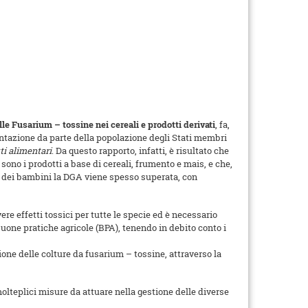
le Fusarium – tossine nei cereali e prodotti derivati
, fa,
mentazione da parte della popolazione degli Stati membri
ti alimentari
. Da questo rapporto, infatti, è risultato che
ono i prodotti a base di cereali, frumento e mais, e che,
i e dei bambini la DGA viene spesso superata, con
re effetti tossici per tutte le specie ed è necessario
buone pratiche agricole (BPA), tenendo in debito conto i
zione delle colture da fusarium – tossine, attraverso la
n molteplici misure da attuare nella gestione delle diverse