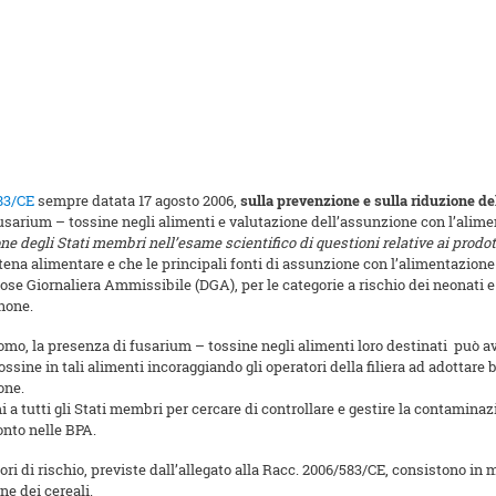
83/CE
sempre datata 17 agosto 2006,
sulla prevenzione e sulla riduzione del
e fusarium – tossine negli alimenti e valutazione dell’assunzione con l’ali
 degli Stati membri nell’esame scientifico di questioni relative ai prodot
na alimentare e che le principali fonti di assunzione con l’alimentazione s
 Dose Giornaliera Ammissibile (DGA), per le categorie a rischio dei neonat
enone.
omo, la presenza di fusarium – tossine negli alimenti loro destinati può ave
ssine in tali alimenti incoraggiando gli operatori della filiera ad adottare 
one.
i a tutti gli Stati membri per cercare di controllare e gestire la contamina
onto nelle BPA.
attori di rischio, previste dall’allegato alla Racc. 2006/583/CE, consistono i
ne dei cereali.