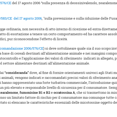
576/CE
del 17 agosto 2006 “sulla presenza di deossinivalenolo, zearalenone
3/CE del 17 agosto 2006
, "sulla prevenzione e sulla riduzione delle Fusa
e ordinaria, non necessita di atto interno di ricezione ed entra direttame
o di esortazione a tenere un certo comportamento ed ha carattere assolut
ici, pur riconoscendone l’effetto di liceità.
comandazione 2006/576/CE
) si deve sottolineare quale sia il suo scopo:inv
 a base di cereali destinati all’alimentazione animale e nei mangimi compos
utocontrollo e l’applicazione dei valori di riferimento indicati in allegato,
el settore alimentare destinati all’alimentazione animale.
dai
“consideranda”
dove, al fine di fornire orientamenti univoci agli Stati m
nimali, vengono indicati e raccomandati precisi valori di riferimento analit
tati hanno rappresentato una forte turbativa commerciale, l’introduzione qui
n più elevato e responsabile livello di sicurezza per il consumatore. Sempr
zearalenone
,
fumonisine B1 e B2
e
ocratossina A
, che si trasmettono in mis
enso un limitato fattore di rischio per il consumatore ma comunque tutte cap
tato si elencano le caratteristiche essenziali delle micotossine oggetto 