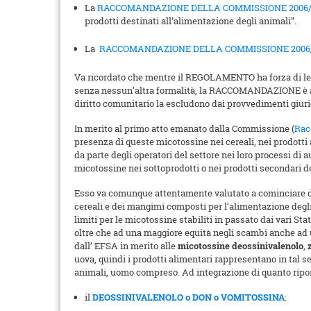
La
RACCOMANDAZIONE DELLA COMMISSIONE 2006/
prodotti destinati all’alimentazione degli animali”.
La
RACCOMANDAZIONE DELLA COMMISSIONE 2006/58
Va ricordato che mentre il REGOLAMENTO ha forza di legg
senza nessun’altra formalità, la RACCOMANDAZIONE è att
diritto comunitario la escludono dai provvedimenti giurid
In merito al primo atto emanato dalla Commissione (
Rac
presenza di queste micotossine nei cereali, nei prodotti
da parte degli operatori del settore nei loro processi di a
micotossine nei sottoprodotti o nei prodotti secondari d
Esso va comunque attentamente valutato a cominciare 
cereali e dei mangimi composti per l’alimentazione degli a
limiti per le micotossine stabiliti in passato dai vari S
oltre che ad una maggiore equità negli scambi anche ad u
dall’ EFSA in merito alle
micotossine deossinivalenolo
,
uova, quindi i prodotti alimentari rappresentano in tal s
animali, uomo compreso. Ad integrazione di quanto ripor
il
DEOSSINIVALENOLO o DON o VOMITOSSINA
: