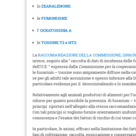
lo
ZEARALENONE
:
le
FUMONISINE
:
l’
OCRATOSSINA A
:
le
TOSSINE T2 e HT2
:
La
RACCOMANDAZIONE DELLA COMMISSIONE, 2006/5
invece, seguito alla “ raccolta di dati di incidenza dell
dell’U.E. “ espressa dalla
Commissione per la cooperazione
le fusarium – tossine sono ampiamente diffuse nella cate
se per gli adulti tale assunzione è spesso inferiore alla
particolare evidenza per il deossinivalenolo e lo zearal
Relativamente agli animali produttori di alimenti per l’u
ridurre per quanto possibile la presenza di fusarium – to
principi riportati nell’allegato alla stessa raccomandazi
Con tali principi si vogliono fornire orientamenti uniform
conoscenza e l’esame dei fattori di rischio di cui tener c
In particolare, le azioni, efficaci nella limitazione dei f
fasi di coltivazione, raccolta, essiccazione e conservazio