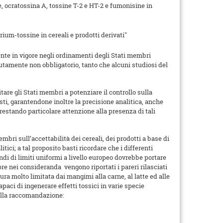
, ocratossina A, tossine T-2 e HT-2 e fumonisine in
rium-tossine in cereali e prodotti derivati"
nte in vigore negli ordinamenti degli Stati membri
amente non obbligatorio, tanto che alcuni studiosi del
itare gli Stati membri a potenziare il controllo sulla
ti, garantendone inoltre la precisione analitica, anche
 prestando particolare attenzione alla presenza di tali
embri sull’accettabilità dei cereali, dei prodotti a base di
ici; a tal proposito basti ricordare che i differenti
ndi di limiti uniformi a livello europeo dovrebbe portare
e nei consideranda vengono riportati i pareri rilasciati
ura molto limitata dai mangimi alla carne, al latte ed alle
aci di ingenerare effetti tossici in varie specie
della raccomandazione: