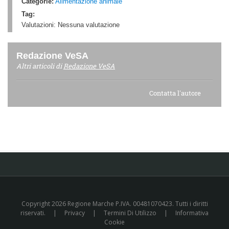
Categorie:
Alimentazione animale
Tag:
Valutazioni:
Nessuna valutazione
Redazione VeSA
Altri articoli di
Redazione VeSA
Contatta l'autore
Copyright 2026 Regione Marche P.IVA. 00481070423. Tutti i diritti
riservati.
|
Privacy
|
Termini Di Utilizzo
|
Informativa
Cookie