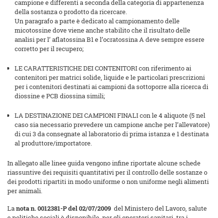
campione e differenti a seconda della categoria di appartenenza
della sostanza o prodotto da ricercare.
Un paragrafo a parte è dedicato al campionamento delle
micotossine dove viene anche stabilito che il risultato delle
analisi per l’ aflatossina B1 e l’ocratossina A deve sempre essere
corretto per il recupero;
LE CARATTERISTICHE DEI CONTENITORI con riferimento ai
contenitori per matrici solide, liquide e le particolari prescrizioni
per i contenitori destinati ai campioni da sottoporre alla ricerca di
diossine e PCB diossina simili;
LA DESTINAZIONE DEI CAMPIONI FINALI con le 4 aliquote (5 nel
caso sia necessario prevedere un campione anche per l’allevatore)
di cui 3 da consegnate al laboratorio di prima istanza e 1 destinata
al produttore/importatore.
In allegato alle linee guida vengono infine riportate alcune schede
riassuntive dei requisiti quantitativi per il controllo delle sostanze o
dei prodotti ripartiti in modo uniforme o non uniforme negli alimenti
per animali.
La
nota n. 0012381-P del 02/07/2009
del Ministero del Lavoro, salute
e politiche sociali è disponibile, per gli operatori sanitari, tra i