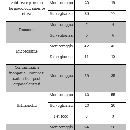
Additivi e principi
Monitoraggio
23
18
farmacologicamente
Sorveglianza
85
77
attivi
Monitoraggio
5
4
Diossine
Sorveglianza
6
6
Monitoraggio
42
43
Micotossine
Sorveglianza
14
12
Contaminanti
inorganici Composti
Monitoraggio
39
35
azotati Composti
organoclorurati
Monitoraggio
60
55
Salmonella
Sorveglianza
20
20
Pet food
3
3
Monitoraggio
24
20