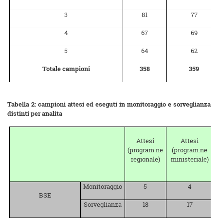
3
81
77
4
67
69
5
64
62
Totale campioni
358
359
Tabella 2: campioni attesi ed eseguti in monitoraggio e sorveglianza
distinti per analita
Attesi
Attesi
(program.ne
(program.ne
regionale)
ministeriale)
Monitoraggio
5
4
BSE
Sorveglianza
18
17