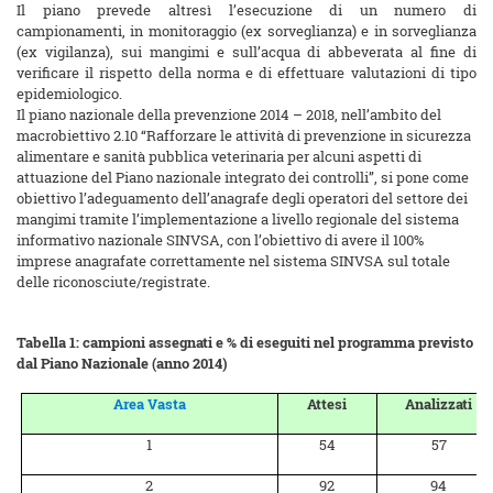
Il piano prevede altresì l’esecuzione di un numero di
campionamenti, in monitoraggio (ex sorveglianza) e in sorveglianza
(ex vigilanza), sui mangimi e sull’acqua di abbeverata al fine di
verificare il rispetto della norma e di effettuare valutazioni di tipo
epidemiologico.
Il piano nazionale della prevenzione 2014 – 2018, nell’ambito del
macrobiettivo 2.10 “Rafforzare le attività di prevenzione in sicurezza
alimentare e sanità pubblica veterinaria per alcuni aspetti di
attuazione del Piano nazionale integrato dei controlli”, si pone come
obiettivo l’adeguamento dell’anagrafe degli operatori del settore dei
mangimi tramite l’implementazione a livello regionale del sistema
informativo nazionale SINVSA, con l’obiettivo di avere il 100%
imprese anagrafate correttamente nel sistema SINVSA sul totale
delle riconosciute/registrate.
Tabella 1: campioni assegnati e % di eseguiti nel programma previsto
dal Piano Nazionale (anno 2014)
Area Vasta
Attesi
Analizzati
1
54
57
2
92
94