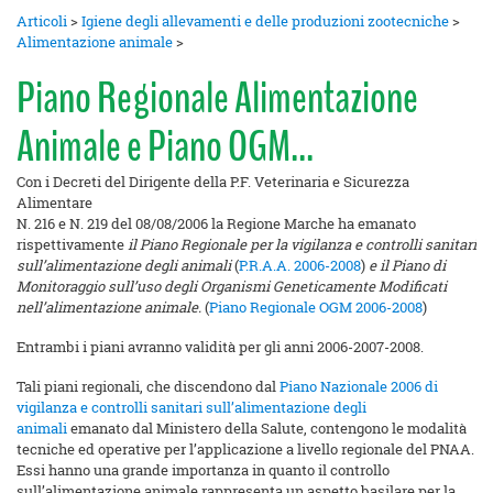
Articoli
>
Igiene degli allevamenti e delle produzioni zootecniche
>
Alimentazione animale
>
Piano Regionale Alimentazione
Animale e Piano OGM...
Con i Decreti del Dirigente della P.F. Veterinaria e Sicurezza
Alimentare
N. 216 e N. 219 del 08/08/2006 la Regione Marche ha emanato
rispettivamente
il Piano Regionale per la vigilanza e controlli sanitari
sull’alimentazione degli animali
(
P.R.A.A. 2006-2008
)
e il Piano di
Monitoraggio sull’uso degli Organismi Geneticamente Modificati
nell’alimentazione animale.
(
Piano Regionale OGM 2006-2008
)
Entrambi i piani avranno validità per gli anni 2006-2007-2008.
Tali piani regionali, che discendono dal
Piano Nazionale 2006 di
vigilanza e controlli sanitari sull’alimentazione degli
animali
emanato dal Ministero della Salute, contengono le modalità
tecniche ed operative per l’applicazione a livello regionale del PNAA.
Essi hanno una grande importanza in quanto il controllo
sull’alimentazione animale rappresenta un aspetto basilare per la