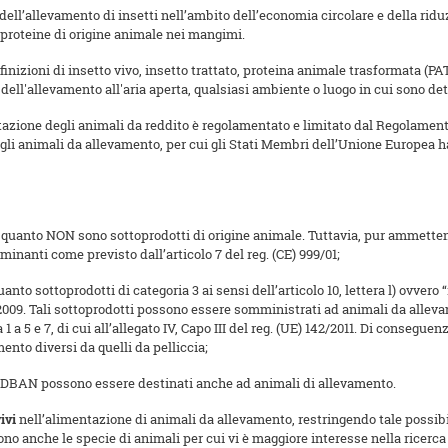
ell’allevamento di insetti nell’ambito dell’economia circolare e della ridu
re proteine di origine animale nei mangimi.
finizioni di insetto vivo, insetto trattato, proteina animale trasformata (P
aso dell'allevamento all'aria aperta, qualsiasi ambiente o luogo in cui sono 
ntazione degli animali da reddito è regolamentato e limitato dal Regolame
e degli animali da allevamento, per cui gli Stati Membri dell’Unione Europea h
in quanto NON sono sottoprodotti di origine animale. Tuttavia, pur ammetten
inanti come previsto dall’articolo 7 del reg. (CE) 999/01;
uanto sottoprodotti di categoria 3 ai sensi dell’articolo 10, lettera l) ovvero 
/2009. Tali sottoprodotti possono essere somministrati ad animali da allevam
5 e 7, di cui all’allegato IV, Capo III del reg. (UE) 142/2011. Di conseguen
nto diversi da quelli da pelliccia;
EDBAN possono essere destinati anche ad animali di allevamento.
ivi
nell’alimentazione di animali da allevamento, restringendo tale possibil
ono anche le specie di animali per cui vi è maggiore interesse nella ricerca 