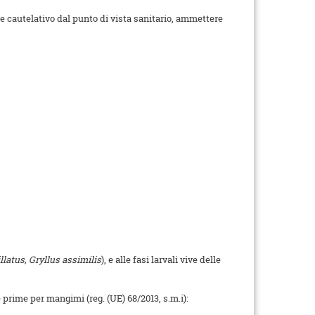
e e cautelativo dal punto di vista sanitario, ammettere
latus, Gryllus assimilis
), e alle fasi larvali vive delle
e prime per mangimi (reg. (UE) 68/2013, s.m.i):