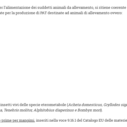
 per l’alimentazione dei suddetti animali da allevamento, si ritiene coerent
zate per la produzione di PAT destinate ad animali di allevamento ovvero:
i insetti vivi delle specie eterometabole (
Acheta domesticus, Gryllodes sigil
a, Tenebrio molitor, Alphitobius diaperinus e Bombyx
mori
).
e prime per mangimi
, inseriti nella voce 9.16.1 del Catalogo EU delle materi