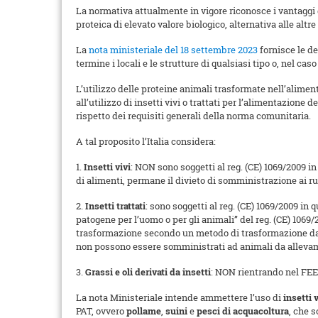
La normativa attualmente in vigore riconosce i vantaggi d
proteica di elevato valore biologico, alternativa alle alt
La
nota ministeriale del 18 settembre 2023
fornisce le de
termine i locali e le strutture di qualsiasi tipo o, nel c
L’utilizzo delle proteine animali trasformate nell’alime
all’utilizzo di insetti vivi o trattati per l’alimentazion
rispetto dei requisiti generali della norma comunitaria.
A tal proposito l’Italia considera:
1.
Insetti vivi
: NON sono soggetti al reg. (CE) 1069/2009 
di alimenti, permane il divieto di somministrazione ai rum
2.
Insetti trattati
: sono soggetti al reg. (CE) 1069/2009 in q
patogene per l’uomo o per gli animali” del reg. (CE) 1069
trasformazione secondo un metodo di trasformazione da 1 a 
non possono essere somministrati ad animali da allevame
3.
Grassi e oli derivati da insetti
: NON rientrando nel FE
La nota Ministeriale intende ammettere l’uso di
insetti v
PAT, ovvero
pollame
,
suini
e
pesci di acquacoltura
, che s