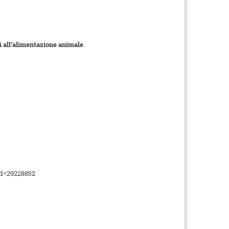
ati all’alimentazione animale
.
id=29228852