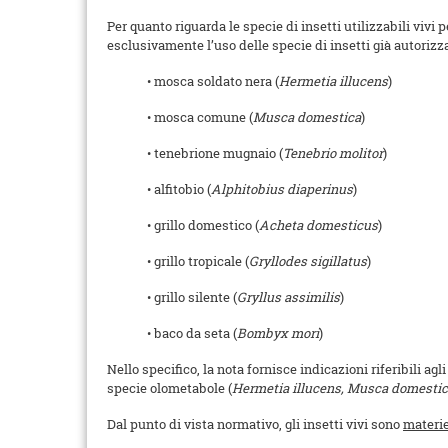
Per quanto riguarda le specie di insetti utilizzabili vivi
esclusivamente l’uso delle specie di insetti già autoriz
• mosca soldato nera (
Hermetia illucens
)
• mosca comune (
Musca domestica
)
• tenebrione mugnaio (
Tenebrio molitor
)
• alfitobio (
Alphitobius diaperinus
)
• grillo domestico (
Acheta domesticus
)
• grillo tropicale (
Gryllodes sigillatus
)
• grillo silente (
Gryllus assimilis
)
• baco da seta (
Bombyx mori
)
Nello specifico, la nota fornisce indicazioni riferibili agl
specie olometabole (
Hermetia illucens, Musca domestic
Dal punto di vista normativo, gli insetti vivi sono
materi