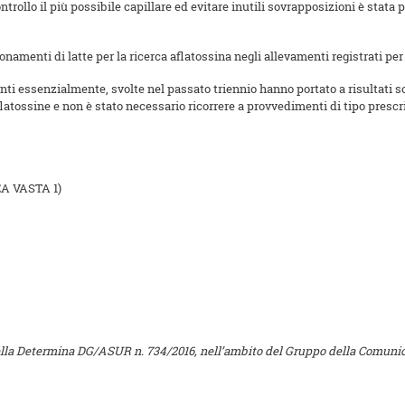
controllo il più possibile capillare ed evitare inutili sovrapposizioni è sta
amenti di latte per la ricerca aflatossina negli allevamenti registrati per l
enti essenzialmente, svolte nel passato triennio hanno portato a risultati 
flatossine e non è stato necessario ricorrere a provvedimenti di tipo prescr
EA VASTA 1)
 della Determina DG/ASUR n. 734/2016, nell’ambito del Gruppo della Comunica