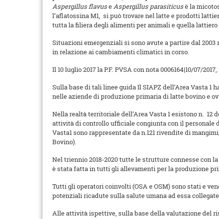
Aspergillus flavus
e
Aspergillus
parasiticus
è la micotos
l’aflatossina M1, si può trovare nel latte e prodotti latt
tutta la filiera degli alimenti per animali e quella lattiero
Situazioni emergenziali si sono avute a partire dal 2003
in relazione ai cambiamenti climatici in corso.
Il 10 luglio 2017 la P.F. PVSA con nota 0006164|10/07/2017
Sulla base di tali linee guida Il SIAPZ dell’Area Vasta 1 
nelle aziende di produzione primaria di latte bovino e ov
Nella realtà territoriale dell’Area Vasta 1 esistono n. 12
attività di controllo ufficiale congiunta con il personale 
Vasta1 sono rappresentate da n.121 rivendite di mangimi,n
Bovino).
Nel triennio 2018-2020 tutte le strutture connesse con la f
è stata fatta in tutti gli allevamenti per la produzione 
Tutti gli operatori coinvolti (OSA e OSM) sono stati e ve
potenziali ricadute sulla salute umana ad essa collegate
Alle attività ispettive, sulla base della valutazione del 