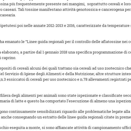
sina più frequentemente presente nei mangimi, soprattutto cereali e loro d
iero caseari. Tali tossine manifestano attività genotossica e cancerogena per
 casearia.
 ripetutesi poi nelle annate 2012-2013 e 2016, caratterizzate da temperatur
, ha emanato le “Linee guida regionali per il controllo delle aflatossine nei 
ha elaborato, a partire dal 1 gennaio 2018 una specifica programmazione di con
i caprino.
 depositi di cereali alcuni dei quali trattano sia cereali ad uso zootecnico 
del Servizio di Igiene degli Alimenti e della Nutrizione; altre strutture inte
.3 essiccatoi di cereali per uso zootecnico e n.78 allevamenti registrati pe
iliera degli alimenti per animali sono state ispezionate e classificate secon
primaria di latte e questo ha comportato l’esecuzione di almeno una ispezione
ngono continuamente sensibilizzati riguardo alle problematiche legate alla 
 anche consegnando un estratto delle linee guida regionali citate in preme
rischio eseguita a monte, si sono affiancate attività di campionamento uffici