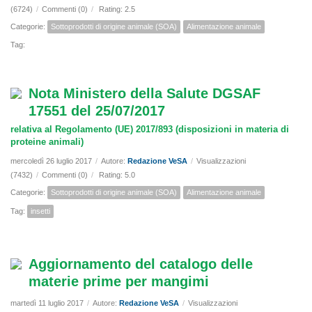
(6724)
/
Commenti (0)
/
Rating: 2.5
Categorie:
Sottoprodotti di origine animale (SOA)
Alimentazione animale
Tag:
Nota Ministero della Salute DGSAF
17551 del 25/07/2017
relativa al Regolamento (UE) 2017/893 (disposizioni in materia di
proteine animali)
mercoledì 26 luglio 2017
/
Autore:
Redazione VeSA
/
Visualizzazioni
(7432)
/
Commenti (0)
/
Rating: 5.0
Categorie:
Sottoprodotti di origine animale (SOA)
Alimentazione animale
Tag:
insetti
Aggiornamento del catalogo delle
materie prime per mangimi
martedì 11 luglio 2017
/
Autore:
Redazione VeSA
/
Visualizzazioni