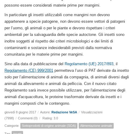
possono essere considerati materie prime per mangimi.
In particolare gli insetti utilizzabili come mangimi non devono
appartenere a specie patogene, non devono essere vettori di patogeni
per l’uomo, gli animali o per le piante e devono rispettare i criteri
ambientali per la salvaguardia delle specie autoctone. Gli insetti sono
inoltre soggetti al rispetto dei criteri microbiologici e dei limiti di
contaminanti e sostanze indesiderabili previsti dalla normativa
comunitaria per le materie prime per mangimi.
Sino alla data di pubblicazione del
Regolamento (UE) 2017/893
, il
Regolamento (CE) 999/2001
permetteva l’uso di PAT derivate da insetto
solo per l’alimentazione di animali da compagnia, di animali diversi dagli
animali da allevamento e animali da pelliccia. Con il nuovo citato
Regolamento sarà invece possibile utilizzare, per l'alimentazione degli
animali d'acquacoltura, le proteine trasformate derivate da insetti e i
mangimi composti che le contengono.
giovedì 8 giugno 2017
/
Autore:
Redazione VeSA
/
Visualizzazioni
(7998)
/
Commenti (0)
/
Rating: 3.0
Categorie:
Sottoprodotti di origine animale (SOA)
Alimentazione animale
Tag:
insetti