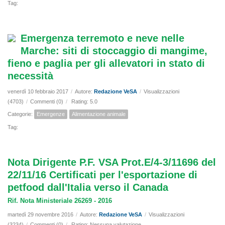
Tag:
Emergenza terremoto e neve nelle
Marche: siti di stoccaggio di mangime,
fieno e paglia per gli allevatori in stato di
necessità
venerdì 10 febbraio 2017
/
Autore:
Redazione VeSA
/
Visualizzazioni
(4703)
/
Commenti (0)
/
Rating: 5.0
Categorie:
Emergenze
Alimentazione animale
Tag:
Nota Dirigente P.F. VSA Prot.E/4-3/11696 del
22/11/16 Certificati per l'esportazione di
petfood dall'Italia verso il Canada
Rif. Nota Ministeriale 26269 - 2016
martedì 29 novembre 2016
/
Autore:
Redazione VeSA
/
Visualizzazioni
(3234)
/
Commenti (0)
/
Rating: Nessuna valutazione