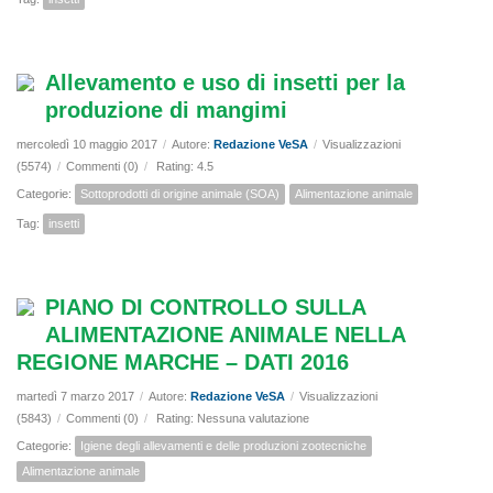
Allevamento e uso di insetti per la
produzione di mangimi
mercoledì 10 maggio 2017
/
Autore:
Redazione VeSA
/
Visualizzazioni
(5574)
/
Commenti (0)
/
Rating: 4.5
Categorie:
Sottoprodotti di origine animale (SOA)
Alimentazione animale
Tag:
insetti
PIANO DI CONTROLLO SULLA
ALIMENTAZIONE ANIMALE NELLA
REGIONE MARCHE – DATI 2016
martedì 7 marzo 2017
/
Autore:
Redazione VeSA
/
Visualizzazioni
(5843)
/
Commenti (0)
/
Rating: Nessuna valutazione
Categorie:
Igiene degli allevamenti e delle produzioni zootecniche
Alimentazione animale