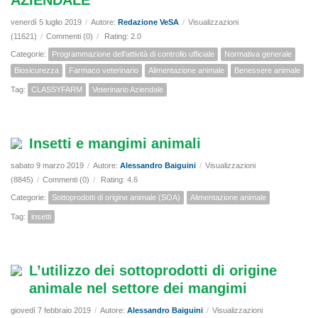
AZIENDALE
venerdì 5 luglio 2019
/
Autore:
Redazione VeSA
/
Visualizzazioni
(11621)
/
Commenti (0)
/
Rating: 2.0
Categorie:
Programmazione dell'attività di controllo ufficiale
Normativa generale
Biosicurezza
Farmaco veterinario
Alimentazione animale
Benessere animale
Tag:
CLASSYFARM
Veterinario Aziendale
Insetti e mangimi animali
sabato 9 marzo 2019
/
Autore:
Alessandro Baiguini
/
Visualizzazioni
(8845)
/
Commenti (0)
/
Rating: 4.6
Categorie:
Sottoprodotti di origine animale (SOA)
Alimentazione animale
Tag:
insetti
L’utilizzo dei sottoprodotti di origine
animale nel settore dei mangimi
giovedì 7 febbraio 2019
/
Autore:
Alessandro Baiguini
/
Visualizzazioni