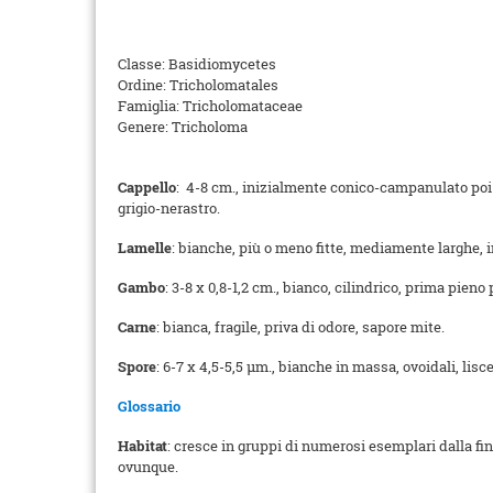
Classe: Basidiomycetes
Ordine: Tricholomatales
Famiglia: Tricholomataceae
Genere: Tricholoma
Cappello
: 4-8 cm., inizialmente conico-campanulato poi a
grigio-nerastro.
Lamelle
: bianche, più o meno fitte, mediamente larghe, i
Gambo
: 3-8 x 0,8-1,2 cm., bianco, cilindrico, prima pieno 
Carne
: bianca, fragile, priva di odore, sapore mite.
Spore
: 6-7 x 4,5-5,5 µm., bianche in massa, ovoidali, lisce
Glossario
Habitat
: cresce in gruppi di numerosi esemplari dalla fin
ovunque.