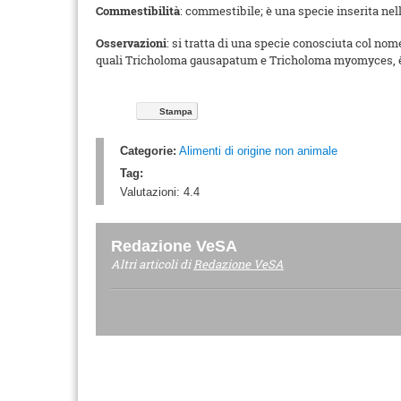
Commestibilità
: commestibile; è una specie inserita nel
Osservazioni
: si tratta di una specie conosciuta col no
quali Tricholoma gausapatum e Tricholoma myomyces, è s
Stampa
Categorie:
Alimenti di origine non animale
Tag:
Valutazioni:
4.4
Redazione VeSA
Altri articoli di
Redazione VeSA