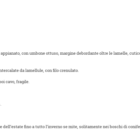
ppianato, con umbone ottuso, margine debordante oltre le lamelle, cuticola 
ntercalate da lamellule, con filo crenulato.
poi cavo, fragile.
.
e dell’estate fino a tutto l’inverno se mite, solitamente nei boschi di con