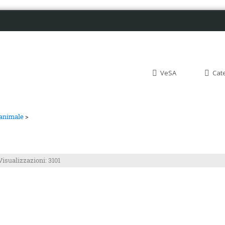
VeSA
Cat
 animale
>
Visualizzazioni: 3101