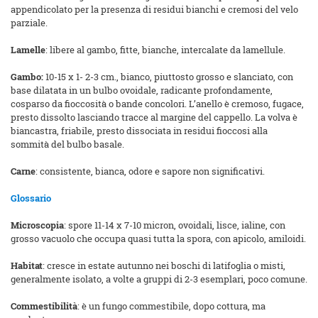
appendicolato per la presenza di residui bianchi e cremosi del velo
parziale.
Lamelle
: libere al gambo, fitte, bianche, intercalate da lamellule.
Gambo:
10-15 x 1- 2-3 cm., bianco, piuttosto grosso e slanciato, con
base dilatata in un bulbo ovoidale, radicante profondamente,
cosparso da fioccosità o bande concolori. L’anello è cremoso, fugace,
presto dissolto lasciando tracce al margine del cappello. La volva è
biancastra, friabile, presto dissociata in residui fioccosi alla
sommità del bulbo basale.
Carne
: consistente, bianca, odore e sapore non significativi.
Glossario
Microscopia
: spore 11-14 x 7-10 micron, ovoidali, lisce, ialine, con
grosso vacuolo che occupa quasi tutta la spora, con apicolo, amiloidi.
Habitat
: cresce in estate autunno nei boschi di latifoglia o misti,
generalmente isolato, a volte a gruppi di 2-3 esemplari, poco comune.
Commestibilità
: è un fungo commestibile, dopo cottura, ma