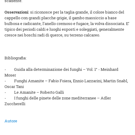
scadente.
Osservazioni
: si riconosce per la taglia grande, il colore bianco del
cappello con grandi placche grigie, il gambo massiccio a base
bulbosa e radicante, l’anello cremoso e fugace, la volva dissociata. E’
tipico dei periodi caldi e luoghi esposti e soleggiati, generalmente
cresce nei boschi radi di querce, su terreno calcareo.
Bibliografia:
-
Guida alla determinazione dei funghi – Vol. 1° - Meinhard
Moser
-
Funghi Amanite – Fabio Foiera, Ennio Lazzarini, Martin Snabl,
Oscar Tani
-
Le Amanite – Roberto Galli
-
I funghi delle pinete delle zone mediterranee – Adler
Zuccherelli
Autore