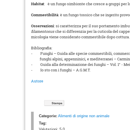
Habitat
: è un fungo simbionte che cresce a gruppi per lo 
Commestibilità
: è un fungo tossico che se ingerito prov
Osservazioni
: si caratterizza per il suo portamento imbu
filamentosus
che si differenzia per la cuticola del cappe
micologia viene considerato commestibile dopo cottura. 
Bibliografia:
-
Funghi – Guida alle specie commestibili, commercia
funghi alpini, appenninici, e mediterranei – Carmine
-
Guida alla determinazione dei funghi – Vol. 1° - M
-
Io sto con i funghi – A.G.M.T.
Autore
Stampa
Categorie:
Alimenti di origine non animale
Tag:
Valutazioni:
5.0