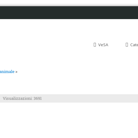
VeSA
Cat
 animale
>
Visualizzazioni: 3691