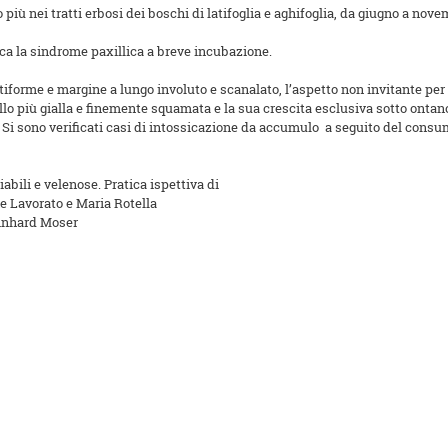
più nei tratti erbosi dei boschi di latifoglia e aghifoglia, da giugno a nove
oca la sindrome paxillica a breve incubazione.
tiforme e margine a lungo involuto e scanalato, l’aspetto non invitante per i
llo più gialla e finemente squamata e la sua crescita esclusiva sotto ontano
Si sono verificati casi di intossicazione da accumulo a seguito del consum
bili e velenose. Pratica ispettiva di
 Lavorato e Maria Rotella
einhard Moser