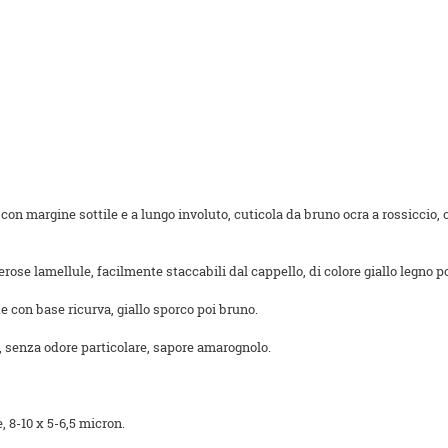
con margine sottile e a lungo involuto, cuticola da bruno ocra a rossiccio,
erose lamellule, facilmente staccabili dal cappello, di colore giallo legno 
lte con base ricurva, giallo sporco poi bruno.
a, senza odore particolare, sapore amarognolo.
e, 8-10 x 5-6,5 micron.