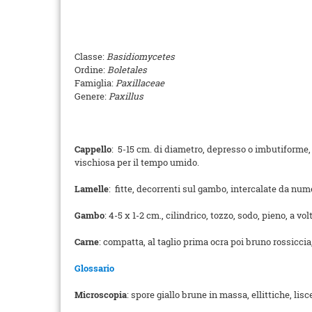
Classe:
Basidiomycetes
Ordine:
Boletales
Famiglia:
Paxillaceae
Genere:
Paxillus
Cappello
: 5-15 cm. di diametro, depresso o imbutiforme, 
vischiosa per il tempo umido.
Lamelle
: fitte, decorrenti sul gambo, intercalate da num
Gambo
: 4-5 x 1-2 cm., cilindrico, tozzo, sodo, pieno, a vo
Carne
: compatta, al taglio prima ocra poi bruno rossicci
Glossario
Microscopia
: spore giallo brune in massa, ellittiche, lisc