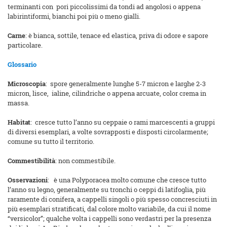
terminanti con pori piccolissimi da tondi ad angolosi o appena
labirintiformi, bianchi poi più o meno gialli.
Carne
: è bianca, sottile, tenace ed elastica, priva di odore e sapore
particolare.
Glossario
Microscopia
: spore generalmente lunghe 5-7 micron e larghe 2-3
micron, lisce, ialine, cilindriche o appena arcuate, color crema in
massa.
Habitat
: cresce tutto l’anno su ceppaie o rami marcescenti a gruppi
di diversi esemplari, a volte sovrapposti e disposti circolarmente;
comune su tutto il territorio.
Commestibilità
: non commestibile.
Osservazioni
: è una Polyporacea molto comune che cresce tutto
l’anno su legno, generalmente su tronchi o ceppi di latifoglia, più
raramente di conifera, a cappelli singoli o più spesso concresciuti in
più esemplari stratificati, dal colore molto variabile, da cui il nome
“versicolor”; qualche volta i cappelli sono verdastri per la presenza