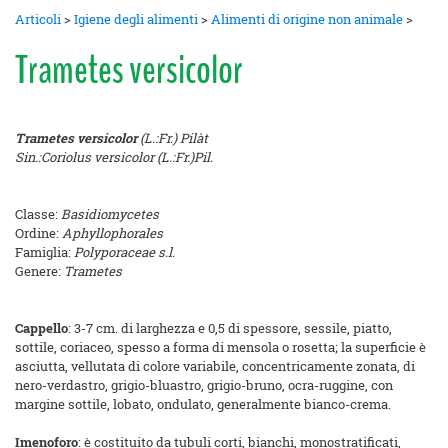
Articoli
>
Igiene degli alimenti
>
Alimenti di origine non animale
>
Trametes versicolor
Trametes versicolor
(L.:Fr.) Pilàt
Sin.:Coriolus versicolor (L.:Fr.)Pil.
Classe:
Basidiomycetes
Ordine:
Aphyllophorales
Famiglia:
Polyporaceae s.l.
Genere:
Trametes
Cappello
: 3-7 cm. di larghezza e 0,5 di spessore, sessile, piatto,
sottile, coriaceo, spesso a forma di mensola o rosetta; la superficie è
asciutta, vellutata di colore variabile, concentricamente zonata, di
nero-verdastro, grigio-bluastro, grigio-bruno, ocra-ruggine, con
margine sottile, lobato, ondulato, generalmente bianco-crema.
Imenoforo
: è costituito da tubuli corti, bianchi, monostratificati,