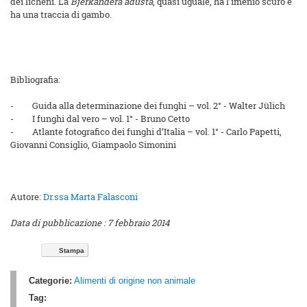
dei licheni. La
Bjerkandera adusta
, quasi uguale, ha l’imenio scuro e
ha una traccia di gambo.
Bibliografia:
-
Guida alla determinazione dei funghi – vol. 2° - Walter Jülich
-
I funghi dal vero – vol. 1° - Bruno Cetto
-
Atlante fotografico dei funghi d’Italia – vol. 1° - Carlo Papetti,
Giovanni Consiglio, Giampaolo Simonini
Autore:
Dr.ssa Marta Falasconi
Data di pubblicazione : 7 febbraio 2014
Stampa
Categorie:
Alimenti di origine non animale
Tag: