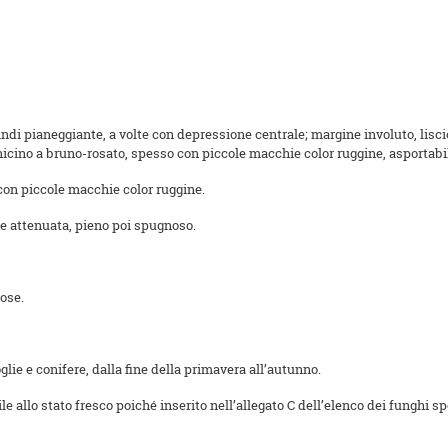
di pianeggiante, a volte con depressione centrale; margine involuto, liscio
icino a bruno-rosato, spesso con piccole macchie color ruggine, asportabil
e con piccole macchie color ruggine.
base attenuata, pieno poi spugnoso.
cose.
glie e conifere, dalla fine della primavera all’autunno.
 allo stato fresco poiché inserito nell’allegato C dell’elenco dei funghi s