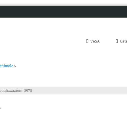
VeSA
Cat
 animale
>
sualizzazioni: 3978
à