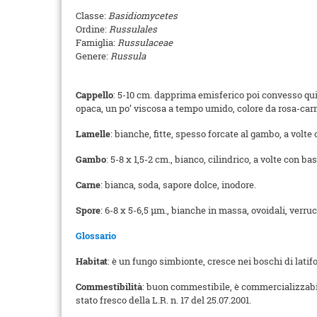
Classe:
Basidiomycetes
Ordine:
Russulales
Famiglia:
Russulaceae
Genere:
Russula
Cappello
: 5-10 cm. dapprima emisferico poi convesso quin
opaca, un po’ viscosa a tempo umido, colore da rosa-carn
Lamelle
: bianche, fitte, spesso forcate al gambo, a volt
Gambo
: 5-8 x 1,5-2 cm., bianco, cilindrico, a volte con 
Carne
: bianca, soda, sapore dolce, inodore.
Spore
: 6-8 x 5-6,5 µm., bianche in massa, ovoidali, verru
Glossario
Habitat
: è un fungo simbionte, cresce nei boschi di latifo
Commestibilità
: buon commestibile, è commercializzabile
stato fresco della L.R. n. 17 del 25.07.2001.