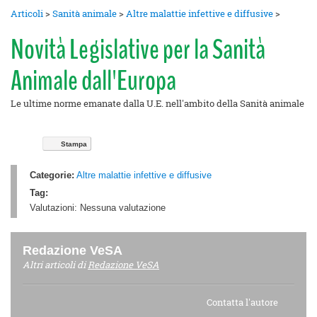
Articoli
>
Sanità animale
>
Altre malattie infettive e diffusive
>
Novità Legislative per la Sanità
Animale dall'Europa
Le ultime norme emanate dalla U.E. nell'ambito della Sanità animale
Stampa
Categorie:
Altre malattie infettive e diffusive
Tag:
Valutazioni:
Nessuna valutazione
Redazione VeSA
Altri articoli di
Redazione VeSA
Contatta l'autore