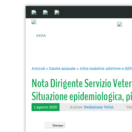
Articoli
>
Sanità animale
>
Altre malattie infettive e dif
Nota Dirigente Servizio Veter
Situazione epidemiologica, p
1 agosto 2005
Autore:
Redazione VeSA
Vis
Stampa