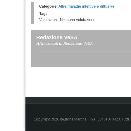
Categorie:
Altre malattie infettive e diffusive
Tag:
Valutazioni:
Nessuna valutazione
Redazione VeSA
Altri articoli di
Redazione VeSA
Copyright 2026 Regione Marche P.IVA. 00481070423. Tutti i di