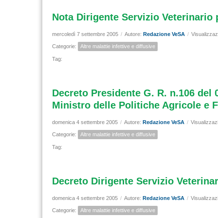
Nota Dirigente Servizio Veterinario
mercoledì 7 settembre 2005
/
Autore:
Redazione VeSA
/
Visualizzaz
Categorie:
Altre malattie infettive e diffusive
Tag:
Decreto Presidente G. R. n.106 del 0
Ministro delle Politiche Agricole e F
domenica 4 settembre 2005
/
Autore:
Redazione VeSA
/
Visualizzaz
Categorie:
Altre malattie infettive e diffusive
Tag:
Decreto Dirigente Servizio Veterina
domenica 4 settembre 2005
/
Autore:
Redazione VeSA
/
Visualizzaz
Categorie:
Altre malattie infettive e diffusive