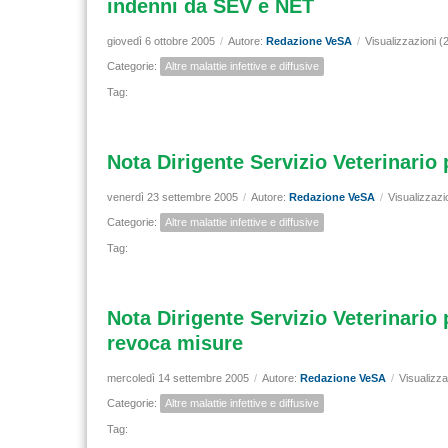
indenni da SEV e NET
giovedì 6 ottobre 2005
/
Autore:
Redazione VeSA
/
Visualizzazioni (
Categorie:
Altre malattie infettive e diffusive
Tag:
Nota Dirigente Servizio Veterinario 
venerdì 23 settembre 2005
/
Autore:
Redazione VeSA
/
Visualizzazi
Categorie:
Altre malattie infettive e diffusive
Tag:
Nota Dirigente Servizio Veterinario
revoca misure
mercoledì 14 settembre 2005
/
Autore:
Redazione VeSA
/
Visualizza
Categorie:
Altre malattie infettive e diffusive
Tag: