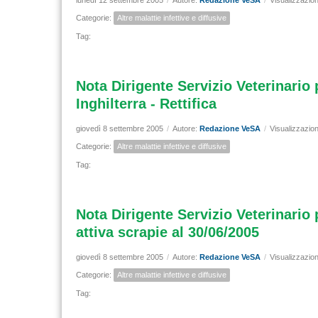
lunedì 12 settembre 2005
/
Autore:
Redazione VeSA
/
Visualizzazion
Categorie:
Altre malattie infettive e diffusive
Tag:
Nota Dirigente Servizio Veterinario 
Inghilterra - Rettifica
giovedì 8 settembre 2005
/
Autore:
Redazione VeSA
/
Visualizzazion
Categorie:
Altre malattie infettive e diffusive
Tag:
Nota Dirigente Servizio Veterinario
attiva scrapie al 30/06/2005
giovedì 8 settembre 2005
/
Autore:
Redazione VeSA
/
Visualizzazion
Categorie:
Altre malattie infettive e diffusive
Tag: