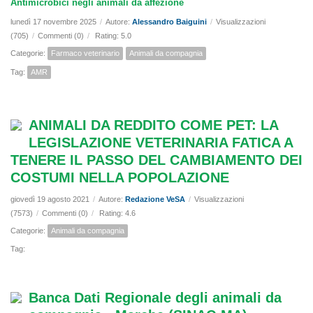
Antimicrobici negli animali da affezione
lunedì 17 novembre 2025
/
Autore:
Alessandro Baiguini
/
Visualizzazioni
(705)
/
Commenti (0)
/
Rating: 5.0
Categorie:
Farmaco veterinario
Animali da compagnia
Tag:
AMR
ANIMALI DA REDDITO COME PET: LA
LEGISLAZIONE VETERINARIA FATICA A
TENERE IL PASSO DEL CAMBIAMENTO DEI
COSTUMI NELLA POPOLAZIONE
giovedì 19 agosto 2021
/
Autore:
Redazione VeSA
/
Visualizzazioni
(7573)
/
Commenti (0)
/
Rating: 4.6
Categorie:
Animali da compagnia
Tag:
Banca Dati Regionale degli animali da