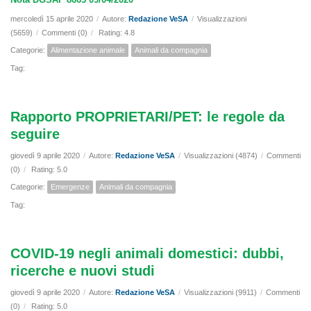
mercoledì 15 aprile 2020
/
Autore:
Redazione VeSA
/
Visualizzazioni
(5659)
/
Commenti (0)
/
Rating: 4.8
Categorie:
Alimentazione animale
Animali da compagnia
Tag:
Rapporto PROPRIETARI/PET: le regole da
seguire
giovedì 9 aprile 2020
/
Autore:
Redazione VeSA
/
Visualizzazioni (4874)
/
Commenti
(0)
/
Rating: 5.0
Categorie:
Emergenze
Animali da compagnia
Tag:
COVID-19 negli animali domestici: dubbi,
ricerche e nuovi studi
giovedì 9 aprile 2020
/
Autore:
Redazione VeSA
/
Visualizzazioni (9911)
/
Commenti
(0)
/
Rating: 5.0