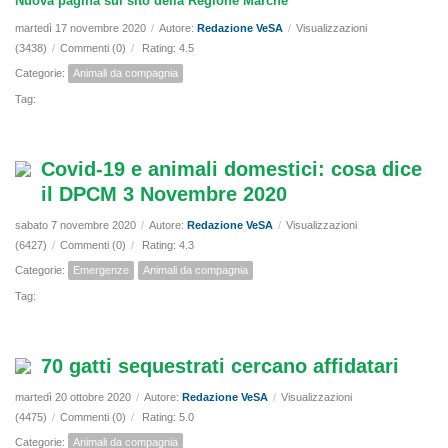
Nuova pagina sul sito della Regione Marche
martedì 17 novembre 2020
/
Autore:
Redazione VeSA
/
Visualizzazioni
(3438)
/
Commenti (0)
/
Rating: 4.5
Categorie:
Animali da compagnia
Tag:
Covid-19 e animali domestici: cosa dice
il DPCM 3 Novembre 2020
sabato 7 novembre 2020
/
Autore:
Redazione VeSA
/
Visualizzazioni
(6427)
/
Commenti (0)
/
Rating: 4.3
Categorie:
Emergenze
Animali da compagnia
Tag:
70 gatti sequestrati cercano affidatari
martedì 20 ottobre 2020
/
Autore:
Redazione VeSA
/
Visualizzazioni
(4475)
/
Commenti (0)
/
Rating: 5.0
Categorie:
Animali da compagnia