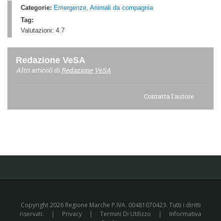
Categorie:
Emergenze
,
Animali da compagnia
Tag:
Valutazioni:
4.7
Redazione VeSA
Altri articoli di
Redazione VeSA
Contatta l'autore
Copyright 2026 Regione Marche P.IVA. 00481070423. Tutti i diritti
riservati.
|
Privacy
|
Termini Di Utilizzo
|
Informativa