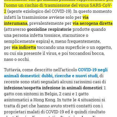
l’uomo un rischio di trasmissione del virus SARS-CoV-
2
(agente eziologico del COVID-19). In questo momento
infatti la trasmissione avviene solo per
via
interumana
, prevalentemente per
via aerogena diretta
(attraverso
goccioline respiratorie
prodotte quando
una persona infetta tossisce, starnutisce o
semplicemente espira) e, meno frequentemente,
per
via indiretta
toccando una superficie o un oggetto,
su cui sia presente il virus, e poi toccandosi bocca,
naso o occhi.
Tuttavia, come descritto nell’articolo
COVID-19 negli
animali domestici: dubbi, ricerche e nuovi studi
, di
recente sono stati segnalati alcuni rarissimi casi di
infezione/sospetta infezione in animali domestici
: 1
gatto con sintomi in Belgio, 2 cani e 1 gatto
asintomatici a Hong Kong. In tutte le 4 situazioni si
tratta di pet che hanno avuto stretti contatti con i
proprietari malati di COVID-19 ed è quindi risultato