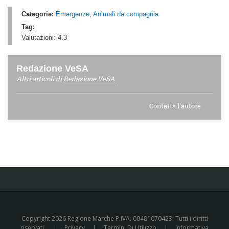
Categorie:
Emergenze
,
Animali da compagnia
Tag:
Valutazioni:
4.3
Redazione VeSA
Altri articoli di
Redazione VeSA
Contatta l'autore
Copyright 2026 Regione Marche P.IVA. 00481070423. Tutti i diritti
riservati.
|
Privacy
|
Termini Di Utilizzo
|
Informativa