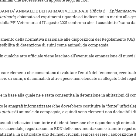
animali che necessiterà di apposite leggi
ad hoc.
LA SANITA’ ANIMALE E DEI FARMACI VETERINARI
Ufficio 2 – Epidemiosorveg
terinaria,
chiamato ad esprimersi riguardo ad indicazioni in merito alla g
dalla P.F. Veterinaria il 17 agosto 2021 conferma che il cosiddetto “suino 
uamento della normativa nazionale alle disposizioni del Regolamento (UE) 
ssibilità di detenzione di suini come animali da compagnia.
in qualche atto ufficiale viene lasciato all’eventuale emanazione di nuovi
cquisire elementi che consentano di valutare l'entità del fenomeno, event
ro di suini, o di animali di altre specie non elencate in allegato 1 del r
 in base alla quale ne è stata consentita la detenzione in abitazioni di con
o le anagrafi informatizzate (che dovrebbero costituire la “fonte” ufficia
o
status
di animale da compagnia, e quindi sono elementi non deducibili d
suali indicazioni sanitarie e di identificazione che riguardano gli animal
ce aziendale, registrazioni in BDN delle movimentazioni o tramite registro 
matizzata. In particolare uno dei nodi cruciali sembra essere l’apposizione 