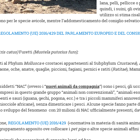
lana, pelli, pellicce o
quindi, i suini, gli ov
utilizzo si stima risa
orsono per le specie avicole, mentre l’addomesticamento del coniglio selvatic
REGOLAMENTO (UE) 2016/429 DEL PARLAMENTO EUROPEO E DEL CONSIGLI
tris catus)
Furetti
(Mustela putorius furo);
nti al Phylum
Mollusca
e crostacei appartenenti al Subphylum
Crustacea
),
one, oche, anatre, quaglie, piccioni, fagiani, pernici e ratiti (
Ratitae
), Mamm
iddetti “NAC” (ovvero i “
nuovi animali da compagnia
“) sono i pesci, gli ucce
compresi in questo grande gruppo “animali non convenzionali”, “animali eso
penti e sauri (iguana, gechi, pogona, ecc.) e tra i piccoli mammiferi annoveri
hiocciole africane), senza dimenticare i pesci. Alcune specie fanno parte 
o sviluppo del fenomeno con 20 milioni di NAC ufficialmente presenti, davan
ione,
REGOLAMENTO (UE) 2016/429
(«normativa in materia di sanità animale
aggruppamento apposito ove collocare i
pet pigs
o altre specie animali affini