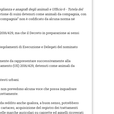
lianza e anagrafi degli animali e Ufficio 6 - Tutela del
estione di suini detenuti come animali da compagnia, con
da compagnia” non è codificato da alcuna norma né
2016/429, ma che il Decreto in preparazione ai sensi
 Regolamenti di Esecuzione e Delegati del nominato
ualmente da rappresentare successivamente alla
egolamento (UE) 2016/429, detenuti come animali da
testi urbani.
le) non prevedono alcuna voce che possa inquadrare
irettamente.
i da reddito anche qualora, a buon senso, potrebbero
cartaceo, acquisizione del registro dei trattamenti
delle marche auricolari su caprette ed agnelli ricoverati