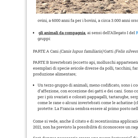
ovini, a 6000 anni fa per i bovini, a circa 3.000 anni 
gli animali da compagnia
, ai sensi dell’Allegato I del
gruppi:
PARTE A Cani
(Canis lupus familiaris)
Gatti
(Felis silves
PARTE B Invertebrati (eccetto api, molluschi appartene
esemplari di specie avicole diverse da polli, tacchini, fara
produzione alimentare;
Un terzo gruppo di animali, meno codificato, sono i cos
d’affezione, con eccezione dei gatti e dei cani. Sono 
per i più svariati e colorati pappagalli, tartarughe, ser
come le rane o alcuni invertebrati come le achatine (c
protette. La Francia sembra essere al primo posto nell
Come si vede, anche il citato e di recentissima applicaz
2021, non ha previsto la possibilità di riconoscere un r