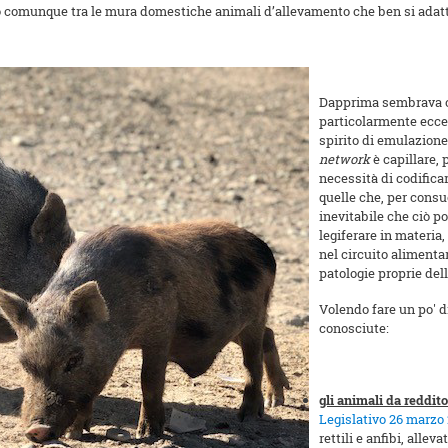
rano comunque tra le mura domestiche animali d’allevamento che ben si adatt
Dapprima sembrava ch
particolarmente eccent
spirito di emulazione 
network
è capillare,
necessità di codifica
quelle che, per consu
inevitabile che ciò 
legiferare in materia
nel circuito aliment
patologie proprie dell
Volendo fare un po' d
conosciute:
gli animali da reddito
Legislativo 26 marzo 
rettili e anfibi, alle