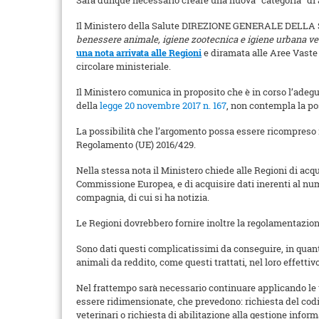
Sarà dunque necessario creare una nuova “categoria” di 
Il Ministero della Salute DIREZIONE GENERALE DEL
benessere animale, igiene zootecnica e igiene urbana ve
una nota arrivata alle Regioni
e diramata alle Aree Vaste 
circolare ministeriale.
Il Ministero comunica in proposito che è in corso l’adeg
della
legge 20 novembre 2017 n. 167
, non contempla la po
La possibilità che l’argomento possa essere ricompreso 
Regolamento (UE) 2016/429.
Nella stessa nota il Ministero chiede alle Regioni di a
Commissione Europea, e di acquisire dati inerenti al nume
compagnia, di cui si ha notizia.
Le Regioni dovrebbero fornire inoltre la regolamentazione
Sono dati questi complicatissimi da conseguire, in quant
animali da reddito, come questi trattati, nel loro effettiv
Nel frattempo sarà necessario continuare applicando le u
essere ridimensionate, che prevedono: richiesta del codi
veterinari o richiesta di abilitazione alla gestione infor