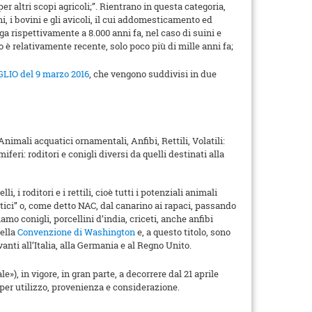
 per altri scopi agricoli;”. Rientrano in questa categoria,
ini, i bovini e gli avicoli, il cui addomesticamento ed
lga rispettivamente a 8.000 anni fa, nel caso di suini e
o è relativamente recente, solo poco più di mille anni fa;
O del 9 marzo 2016
, che vengono suddivisi in due
 Animali acquatici ornamentali, Anfibi, Rettili, Volatili:
iferi: roditori e conigli diversi da quelli destinati alla
lli, i roditori e i rettili, cioè tutti i potenziali animali
tici” o, come detto NAC, dal canarino ai rapaci, passando
amo conigli, porcellini d’india, criceti, anche anfibi
della
Convenzione di Washington
e, a questo titolo, sono
ti all’Italia, alla Germania e al Regno Unito.
»), in vigore, in gran parte, a decorrere dal 21 aprile
 per utilizzo, provenienza e considerazione.