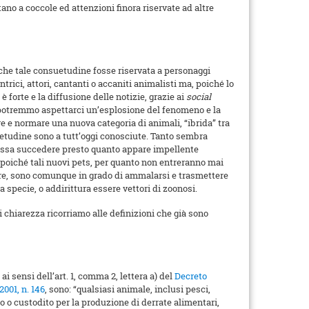
ano a coccole ed attenzioni finora riservate ad altre
e tale consuetudine fosse riservata a personaggi
rici, attori, cantanti o accaniti animalisti ma, poiché lo
è forte e la diffusione delle notizie, grazie ai
social
 potremmo aspettarci un’esplosione del fenomeno e la
re e normare una nuova categoria di animali, “ibrida” tra
etudine sono a tutt’oggi conosciute. Tanto sembra
possa succedere presto quanto appare impellente
, poiché tali nuovi pets, per quanto non entreranno mai
are, sono comunque in grado di ammalarsi e trasmettere
a specie, o addirittura essere vettori di zoonosi.
i chiarezza ricorriamo alle definizioni che già sono
ai sensi dell’art. 1, comma 2, lettera a) del
Decreto
2001, n. 146
, sono: “qualsiasi animale, inclusi pesci,
vato o custodito per la produzione di derrate alimentari,