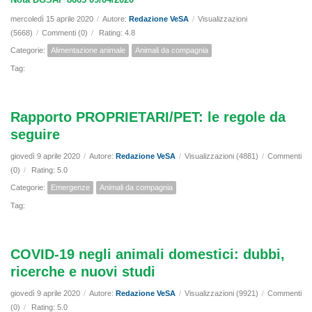
mercoledì 15 aprile 2020
/
Autore:
Redazione VeSA
/
Visualizzazioni
(5668)
/
Commenti (0)
/
Rating: 4.8
Categorie:
Alimentazione animale
Animali da compagnia
Tag:
Rapporto PROPRIETARI/PET: le regole da
seguire
giovedì 9 aprile 2020
/
Autore:
Redazione VeSA
/
Visualizzazioni (4881)
/
Commenti
(0)
/
Rating: 5.0
Categorie:
Emergenze
Animali da compagnia
Tag:
COVID-19 negli animali domestici: dubbi,
ricerche e nuovi studi
giovedì 9 aprile 2020
/
Autore:
Redazione VeSA
/
Visualizzazioni (9921)
/
Commenti
(0)
/
Rating: 5.0