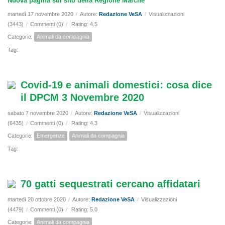
Nuova pagina sul sito della Regione Marche
martedì 17 novembre 2020
/
Autore:
Redazione VeSA
/
Visualizzazioni
(3443)
/
Commenti (0)
/
Rating: 4.5
Categorie:
Animali da compagnia
Tag:
Covid-19 e animali domestici: cosa dice
il DPCM 3 Novembre 2020
sabato 7 novembre 2020
/
Autore:
Redazione VeSA
/
Visualizzazioni
(6435)
/
Commenti (0)
/
Rating: 4.3
Categorie:
Emergenze
Animali da compagnia
Tag:
70 gatti sequestrati cercano affidatari
martedì 20 ottobre 2020
/
Autore:
Redazione VeSA
/
Visualizzazioni
(4479)
/
Commenti (0)
/
Rating: 5.0
Categorie:
Animali da compagnia