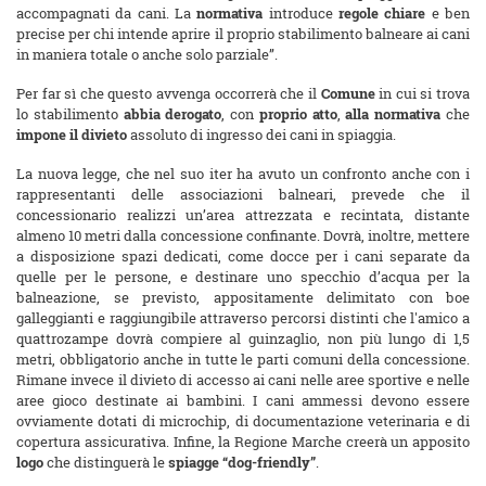
accompagnati da cani. La
normativa
introduce
regole chiare
e ben
precise per chi intende aprire il proprio stabilimento balneare ai cani
in maniera totale o anche solo parziale”.
Per far sì che questo avvenga occorrerà che il
Comune
in cui si trova
lo stabilimento
abbia derogato
, con
proprio atto
,
alla normativa
che
impone il divieto
assoluto di ingresso dei cani in spiaggia.
La nuova legge, che nel suo iter ha avuto un confronto anche con i
rappresentanti delle associazioni balneari, prevede che il
concessionario realizzi un’area attrezzata e recintata, distante
almeno 10 metri dalla concessione confinante. Dovrà, inoltre, mettere
a disposizione spazi dedicati, come docce per i cani separate da
quelle per le persone, e destinare uno specchio d’acqua per la
balneazione, se previsto, appositamente delimitato con boe
galleggianti e raggiungibile attraverso percorsi distinti che l'amico a
quattrozampe dovrà compiere al guinzaglio, non più lungo di 1,5
metri, obbligatorio anche in tutte le parti comuni della concessione.
Rimane invece il divieto di accesso ai cani nelle aree sportive e nelle
aree gioco destinate ai bambini. I cani ammessi devono essere
ovviamente dotati di microchip, di documentazione veterinaria e di
copertura assicurativa. Infine, la Regione Marche creerà un apposito
logo
che distinguerà le
spiagge “dog-friendly”
.