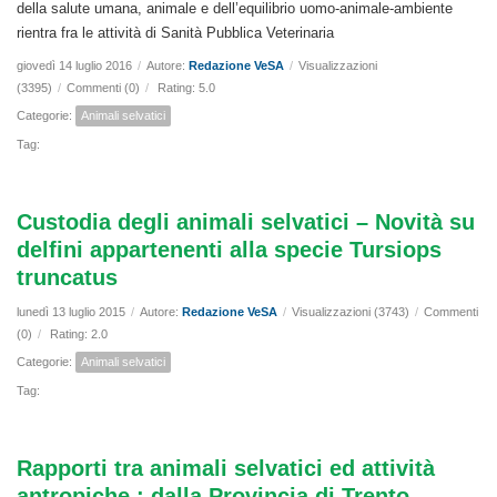
della salute umana, animale e dell’equilibrio uomo-animale-ambiente
rientra fra le attività di Sanità Pubblica Veterinaria
giovedì 14 luglio 2016
/
Autore:
Redazione VeSA
/
Visualizzazioni
(3395)
/
Commenti (0)
/
Rating: 5.0
Categorie:
Animali selvatici
Tag:
Custodia degli animali selvatici – Novità su
delfini appartenenti alla specie Tursiops
truncatus
lunedì 13 luglio 2015
/
Autore:
Redazione VeSA
/
Visualizzazioni (3743)
/
Commenti
(0)
/
Rating: 2.0
Categorie:
Animali selvatici
Tag:
Rapporti tra animali selvatici ed attività
antropiche : dalla Provincia di Trento