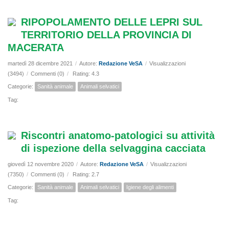
RIPOPOLAMENTO DELLE LEPRI SUL
TERRITORIO DELLA PROVINCIA DI
MACERATA
martedì 28 dicembre 2021
/
Autore:
Redazione VeSA
/
Visualizzazioni
(3494)
/
Commenti (0)
/
Rating: 4.3
Categorie:
Sanità animale
Animali selvatici
Tag:
Riscontri anatomo-patologici su attività
di ispezione della selvaggina cacciata
giovedì 12 novembre 2020
/
Autore:
Redazione VeSA
/
Visualizzazioni
(7350)
/
Commenti (0)
/
Rating: 2.7
Categorie:
Sanità animale
Animali selvatici
Igiene degli alimenti
Tag: