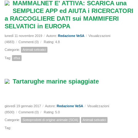
MAMMALNET E' ATTIVA: SCARICA una
SEMPLICE APP ed AIUTA i RICERCATORI
a RACCOGLIERE DATI sui MAMMIFERI
SELVATICI in EUROPA
lunedì 11 novembre 2019
/
Autore:
Redazione VeSA
/
Visualizzazioni
(4683)
/
Commenti (0)
/
Rating: 4.8
Categorie:
Animali selvatici
Tag:
efsa
Tartarughe marine spiaggiate
giovedì 19 gennaio 2017
/
Autore:
Redazione VeSA
/
Visualizzazioni
(8500)
/
Commenti (0)
/
Rating: 5.0
Categorie:
Sottoprodotti di origine animale (SOA)
Animali selvatici
Tag: