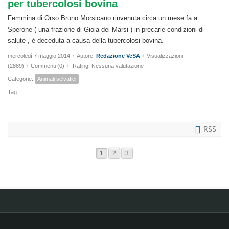
per tubercolosi bovina
Femmina di Orso Bruno Morsicano rinvenuta circa un mese fa a
Sperone ( una frazione di Gioia dei Marsi ) in precarie condizioni di
salute , è deceduta a causa della tubercolosi bovina.
mercoledì 7 maggio 2014
/
Autore:
Redazione VeSA
/
Visualizzazioni
(2889)
/
Commenti (0)
/
Rating: Nessuna valutazione
Categorie:
Animali selvatici
Tag:
RSS
1
2
3