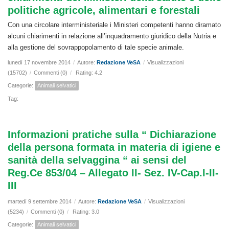
politiche agricole, alimentari e forestali
Con una circolare interministeriale i Ministeri competenti hanno diramato
alcuni chiarimenti in relazione all’inquadramento giuridico della Nutria e
alla gestione del sovrappopolamento di tale specie animale.
lunedì 17 novembre 2014
/
Autore:
Redazione VeSA
/
Visualizzazioni
(15702)
/
Commenti (0)
/
Rating: 4.2
Categorie:
Animali selvatici
Tag:
Informazioni pratiche sulla “ Dichiarazione
della persona formata in materia di igiene e
sanità della selvaggina “ ai sensi del
Reg.Ce 853/04 – Allegato II- Sez. IV-Cap.I-II-
III
martedì 9 settembre 2014
/
Autore:
Redazione VeSA
/
Visualizzazioni
(5234)
/
Commenti (0)
/
Rating: 3.0
Categorie:
Animali selvatici