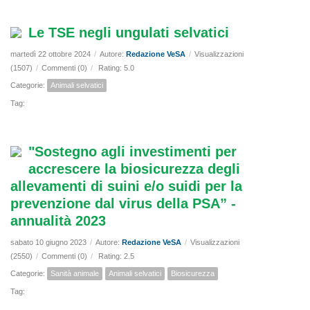
Le TSE negli ungulati selvatici
martedì 22 ottobre 2024
/
Autore:
Redazione VeSA
/
Visualizzazioni
(1507)
/
Commenti (0)
/
Rating: 5.0
Categorie:
Animali selvatici
Tag:
"Sostegno agli investimenti per
accrescere la biosicurezza degli
allevamenti di suini e/o suidi per la
prevenzione dal virus della PSA” -
annualità 2023
sabato 10 giugno 2023
/
Autore:
Redazione VeSA
/
Visualizzazioni
(2550)
/
Commenti (0)
/
Rating: 2.5
Categorie:
Sanità animale
Animali selvatici
Biosicurezza
Tag: