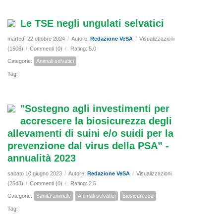
Le TSE negli ungulati selvatici
martedì 22 ottobre 2024
/
Autore:
Redazione VeSA
/
Visualizzazioni
(1506)
/
Commenti (0)
/
Rating: 5.0
Categorie:
Animali selvatici
Tag:
"Sostegno agli investimenti per
accrescere la biosicurezza degli
allevamenti di suini e/o suidi per la
prevenzione dal virus della PSA” -
annualità 2023
sabato 10 giugno 2023
/
Autore:
Redazione VeSA
/
Visualizzazioni
(2543)
/
Commenti (0)
/
Rating: 2.5
Categorie:
Sanità animale
Animali selvatici
Biosicurezza
Tag: