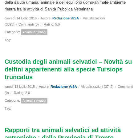
della salute umana, animale e dell’equilibrio uomo-animale-ambiente
rientra fra le attività di Sanità Pubblica Veterinaria
giovedì 14 luglio 2016
/
Autore:
Redazione VeSA
/
Visualizzazioni
(3393)
/
Commenti (0)
/
Rating: 5.0
Categorie:
Animali selvatici
Tag:
Custodia degli animali selvatici – Novità su
delfini appartenenti alla specie Tursiops
truncatus
lunedì 13 luglio 2015
/
Autore:
Redazione VeSA
/
Visualizzazioni (3742)
/
Commenti
(0)
/
Rating: 2.0
Categorie:
Animali selvatici
Tag:
Rapporti tra animali selvatici ed attività
antropiche : dalla Provincia di Trento