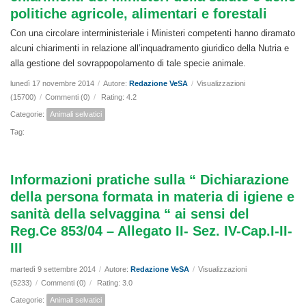
politiche agricole, alimentari e forestali
Con una circolare interministeriale i Ministeri competenti hanno diramato
alcuni chiarimenti in relazione all’inquadramento giuridico della Nutria e
alla gestione del sovrappopolamento di tale specie animale.
lunedì 17 novembre 2014
/
Autore:
Redazione VeSA
/
Visualizzazioni
(15700)
/
Commenti (0)
/
Rating: 4.2
Categorie:
Animali selvatici
Tag:
Informazioni pratiche sulla “ Dichiarazione
della persona formata in materia di igiene e
sanità della selvaggina “ ai sensi del
Reg.Ce 853/04 – Allegato II- Sez. IV-Cap.I-II-
III
martedì 9 settembre 2014
/
Autore:
Redazione VeSA
/
Visualizzazioni
(5233)
/
Commenti (0)
/
Rating: 3.0
Categorie:
Animali selvatici