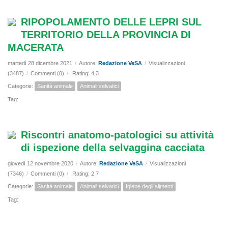
RIPOPOLAMENTO DELLE LEPRI SUL
TERRITORIO DELLA PROVINCIA DI
MACERATA
martedì 28 dicembre 2021
/
Autore:
Redazione VeSA
/
Visualizzazioni
(3487)
/
Commenti (0)
/
Rating: 4.3
Categorie:
Sanità animale
Animali selvatici
Tag:
Riscontri anatomo-patologici su attività
di ispezione della selvaggina cacciata
giovedì 12 novembre 2020
/
Autore:
Redazione VeSA
/
Visualizzazioni
(7346)
/
Commenti (0)
/
Rating: 2.7
Categorie:
Sanità animale
Animali selvatici
Igiene degli alimenti
Tag: