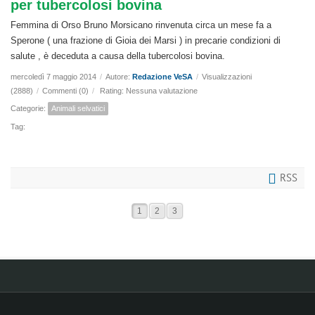
per tubercolosi bovina
Femmina di Orso Bruno Morsicano rinvenuta circa un mese fa a
Sperone ( una frazione di Gioia dei Marsi ) in precarie condizioni di
salute , è deceduta a causa della tubercolosi bovina.
mercoledì 7 maggio 2014
/
Autore:
Redazione VeSA
/
Visualizzazioni
(2888)
/
Commenti (0)
/
Rating: Nessuna valutazione
Categorie:
Animali selvatici
Tag:
RSS
1
2
3