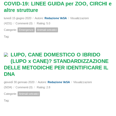
COVID-19: LINEE GUIDA per ZOO, CIRCHI e
altre strutture
lunedì 15 giugno 2020
/
Autore:
Redazione VeSA
/
Visualizzazioni
(4231)
/
Commenti (0)
/
Rating: 5.0
Categorie:
Emergenze
Animali selvatici
Tag:
LUPO, CANE DOMESTICO O IBRIDO
(LUPO x CANE)? STANDARDIZZAZIONE
DELLE METODICHE PER IDENTIFICARE IL
DNA
giovedì 30 gennaio 2020
/
Autore:
Redazione VeSA
/
Visualizzazioni
(5034)
/
Commenti (0)
/
Rating: 2.8
Categorie:
Animali selvatici
Tag: