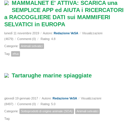
MAMMALNET E' ATTIVA: SCARICA una
SEMPLICE APP ed AIUTA i RICERCATORI
a RACCOGLIERE DATI sui MAMMIFERI
SELVATICI in EUROPA
lunedì 11 novembre 2019
/
Autore:
Redazione VeSA
/
Visualizzazioni
(4679)
/
Commenti (0)
/
Rating: 4.8
Categorie:
Animali selvatici
Tag:
efsa
Tartarughe marine spiaggiate
giovedì 19 gennaio 2017
/
Autore:
Redazione VeSA
/
Visualizzazioni
(8497)
/
Commenti (0)
/
Rating: 5.0
Categorie:
Sottoprodotti di origine animale (SOA)
Animali selvatici
Tag: