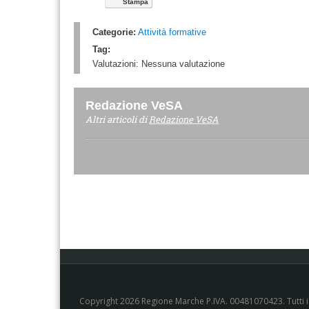
Stampa
Categorie:
Attività formative
Tag:
Valutazioni:
Nessuna valutazione
Redazione VeSA
Altri articoli di
Redazione VeSA
Copyright 2026 Regione Marche P.IVA. 00481070423. Tutti i di