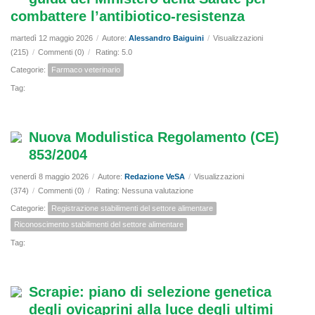
combattere l’antibiotico-resistenza
martedì 12 maggio 2026
/
Autore:
Alessandro Baiguini
/
Visualizzazioni
(215)
/
Commenti (0)
/
Rating: 5.0
Categorie:
Farmaco veterinario
Tag:
Nuova Modulistica Regolamento (CE)
853/2004
venerdì 8 maggio 2026
/
Autore:
Redazione VeSA
/
Visualizzazioni
(374)
/
Commenti (0)
/
Rating: Nessuna valutazione
Categorie:
Registrazione stabilimenti del settore alimentare
Riconoscimento stabilimenti del settore alimentare
Tag:
Scrapie: piano di selezione genetica
degli ovicaprini alla luce degli ultimi