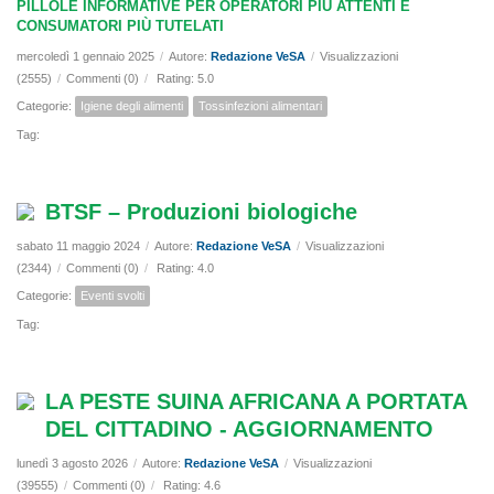
PILLOLE INFORMATIVE PER OPERATORI PIÙ ATTENTI E
CONSUMATORI PIÙ TUTELATI
mercoledì 1 gennaio 2025
/
Autore:
Redazione VeSA
/
Visualizzazioni
(2555)
/
Commenti (0)
/
Rating: 5.0
Categorie:
Igiene degli alimenti
Tossinfezioni alimentari
Tag:
BTSF – Produzioni biologiche
sabato 11 maggio 2024
/
Autore:
Redazione VeSA
/
Visualizzazioni
(2344)
/
Commenti (0)
/
Rating: 4.0
Categorie:
Eventi svolti
Tag:
LA PESTE SUINA AFRICANA A PORTATA
DEL CITTADINO - AGGIORNAMENTO
lunedì 3 agosto 2026
/
Autore:
Redazione VeSA
/
Visualizzazioni
(39555)
/
Commenti (0)
/
Rating: 4.6