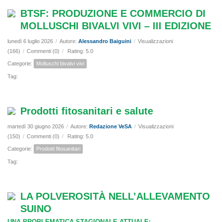
BTSF: PRODUZIONE E COMMERCIO DI
MOLLUSCHI BIVALVI VIVI – III EDIZIONE
lunedì 6 luglio 2026
/
Autore:
Alessandro Baiguini
/
Visualizzazioni
(166)
/
Commenti (0)
/
Rating: 5.0
Categorie:
Molluschi bivalvi vivi
Tag:
Prodotti fitosanitari e salute
martedì 30 giugno 2026
/
Autore:
Redazione VeSA
/
Visualizzazioni
(150)
/
Commenti (0)
/
Rating: 5.0
Categorie:
Prodotti fitosanitari
Tag:
LA POLVEROSITÀ NELL’ALLEVAMENTO
SUINO
UNA PROBLEMATICA STAGIONALE ATTUALE: