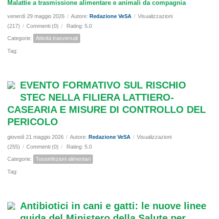
Malattie a trasmissione alimentare e animali da compagnia
venerdì 29 maggio 2026
/
Autore:
Redazione VeSA
/
Visualizzazioni
(217)
/
Commenti (0)
/
Rating: 5.0
Categorie:
Attività trasversali
Tag:
EVENTO FORMATIVO SUL RISCHIO
STEC NELLA FILIERA LATTIERO-
CASEARIA E MISURE DI CONTROLLO DEL
PERICOLO
giovedì 21 maggio 2026
/
Autore:
Redazione VeSA
/
Visualizzazioni
(255)
/
Commenti (0)
/
Rating: 5.0
Categorie:
Tossinfezioni alimentari
Tag:
Antibiotici in cani e gatti: le nuove linee
guida del Ministero della Salute per