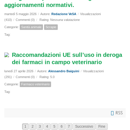
aggiornamenti normativi.
martedì 5 maggio 2026
/
Autore:
Redazione VeSA
/
Visualizzazioni
(410)
/
Commenti (0)
/
Rating: Nessuna valutazione
Categorie:
Sanità animale
Scrapie
Tag:
Raccomandazioni UE sull’uso in deroga
dei farmaci in campo veterinario
lunedì 27 aprile 2026
/
Autore:
Alessandro Baiguini
/
Visualizzazioni
(291)
/
Commenti (0)
/
Rating: 5.0
Categorie:
Farmaco veterinario
Tag:
RSS
1
2
3
4
5
6
7
Successivo
Fine