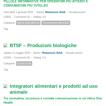
PILLOLE INFORMATIVE PER OPERATORI PIÙ ATTENTI E
CONSUMATORI PIÙ TUTELATI
mercoledì 1 gennaio 2025
/
Autore:
Redazione VeSA
/
Visualizzazioni
(2565)
/
Commenti (0)
/
Rating: 5.0
Categorie:
Igiene degli alimenti
Tossinfezioni alimentari
Tag:
BTSF – Produzioni biologiche
sabato 11 maggio 2024
/
Autore:
Redazione VeSA
/
Visualizzazioni
(2349)
/
Commenti (0)
/
Rating: 4.0
Categorie:
Eventi svolti
Tag:
Integratori alimentari e prodotti ad uso
animale
Tra normativa, sicurezza e corretta comunicazione in un’ottica One
Health