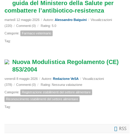
guida del Ministero della Salute per
combattere l’antibiotico-resistenza
martedì 12 maggio 2026
/
Autore:
Alessandro Baiguini
/
Visualizzazioni
(220)
/
Commenti (0)
/
Rating: 5.0
Categorie:
Farmaco veterinario
Tag:
Nuova Modulistica Regolamento (CE)
853/2004
venerdì 8 maggio 2026
/
Autore:
Redazione VeSA
/
Visualizzazioni
(378)
/
Commenti (0)
/
Rating: Nessuna valutazione
Categorie:
Registrazione stabilimenti del settore alimentare
Riconoscimento stabilimenti del settore alimentare
Tag:
RSS