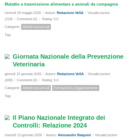
Malattie a trasmissione alimentare e animali da compagnia
venerdì 29 maggio 2026
/
Autore:
Redazione VeSA
/
Visualizzazioni
(219)
/
Commenti (0)
/
Rating: 5.0
Categorie:
Attività trasversali
Tag:
Giornata Nazionale della Prevenzione
Veterinaria
giovedì 15 gennaio 2026
/
Autore:
Redazione VeSA
/
Visualizzazioni
(608)
/
Commenti (0)
/
Rating: 5.0
Categorie:
Attività trasversali
Formazione e Aggiornamento
Tag:
Il Piano Nazionale Integrato dei
Controlli: Relazione 2024
martedì 13 gennaio 2026
/
Autore:
Alessandro Baiguini
/
Visualizzazioni