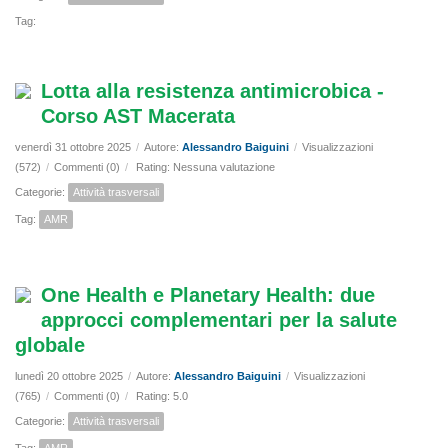
Tag:
Lotta alla resistenza antimicrobica -
Corso AST Macerata
venerdì 31 ottobre 2025
/
Autore:
Alessandro Baiguini
/
Visualizzazioni
(572)
/
Commenti (0)
/
Rating: Nessuna valutazione
Categorie:
Attività trasversali
Tag:
AMR
One Health e Planetary Health: due
approcci complementari per la salute
globale
lunedì 20 ottobre 2025
/
Autore:
Alessandro Baiguini
/
Visualizzazioni
(765)
/
Commenti (0)
/
Rating: 5.0
Categorie:
Attività trasversali