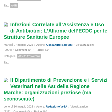
Tag:
AMR
Infezioni Correlate all’Assistenza e Uso
di Antibiotici: L’Allarme dell’ECDC per le
Strutture Sanitarie Europee
martedì 27 maggio 2025
/
Autore:
Alessandro Baiguini
/
Visualizzazioni
(2924)
/
Commenti (0)
/
Rating: 5.0
Categorie:
Attività trasversali
Tag:
Il Dipartimento di Prevenzione e i Servizi
Veterinari nelle Ast della Regione
Marche: organizzazioni preziose (ma
sconosciute)
venerdì 16 maggio 2025
/
Autore:
Redazione VeSA
/
Visualizzazioni
(825)
/
Commenti (0)
/
Rating: 5.0