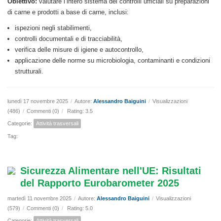
Obiettivo:
valutare l’intero sistema dei controlli ufficiali su preparazioni
di carne e prodotti a base di carne, inclusi:
ispezioni negli stabilimenti,
controlli documentali e di tracciabilità,
verifica delle misure di igiene e autocontrollo,
applicazione delle norme su microbiologia, contaminanti e condizioni
strutturali.
lunedì 17 novembre 2025
/
Autore:
Alessandro Baiguini
/
Visualizzazioni
(486)
/
Commenti (0)
/
Rating: 3.5
Categorie:
Attività trasversali
Tag:
Sicurezza Alimentare nell'UE: Risultati
del Rapporto Eurobarometer 2025
martedì 11 novembre 2025
/
Autore:
Alessandro Baiguini
/
Visualizzazioni
(579)
/
Commenti (0)
/
Rating: 5.0
Categorie:
Attività trasversali