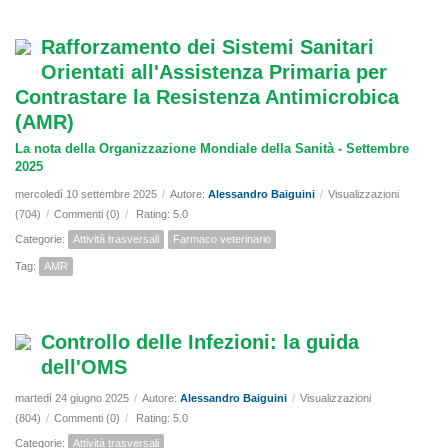
Rafforzamento dei Sistemi Sanitari
Orientati all'Assistenza Primaria per
Contrastare la Resistenza Antimicrobica
(AMR)
La nota della Organizzazione Mondiale della Sanità - Settembre
2025
mercoledì 10 settembre 2025
/
Autore:
Alessandro Baiguini
/
Visualizzazioni
(704)
/
Commenti (0)
/
Rating: 5.0
Categorie:
Attività trasversali
Farmaco veterinario
Tag:
AMR
Controllo delle Infezioni: la guida
dell'OMS
martedì 24 giugno 2025
/
Autore:
Alessandro Baiguini
/
Visualizzazioni
(804)
/
Commenti (0)
/
Rating: 5.0
Categorie:
Attività trasversali