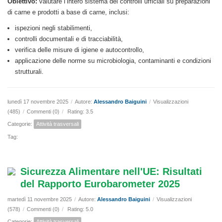
Obiettivo:
valutare l’intero sistema dei controlli ufficiali su preparazioni
di carne e prodotti a base di carne, inclusi:
ispezioni negli stabilimenti,
controlli documentali e di tracciabilità,
verifica delle misure di igiene e autocontrollo,
applicazione delle norme su microbiologia, contaminanti e condizioni
strutturali.
lunedì 17 novembre 2025
/
Autore:
Alessandro Baiguini
/
Visualizzazioni
(485)
/
Commenti (0)
/
Rating: 3.5
Categorie:
Attività trasversali
Tag:
Sicurezza Alimentare nell'UE: Risultati
del Rapporto Eurobarometer 2025
martedì 11 novembre 2025
/
Autore:
Alessandro Baiguini
/
Visualizzazioni
(578)
/
Commenti (0)
/
Rating: 5.0
Categorie:
Attività trasversali