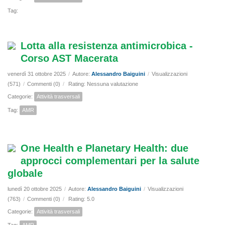
Tag:
Lotta alla resistenza antimicrobica -
Corso AST Macerata
venerdì 31 ottobre 2025
/
Autore:
Alessandro Baiguini
/
Visualizzazioni
(571)
/
Commenti (0)
/
Rating: Nessuna valutazione
Categorie:
Attività trasversali
Tag:
AMR
One Health e Planetary Health: due
approcci complementari per la salute
globale
lunedì 20 ottobre 2025
/
Autore:
Alessandro Baiguini
/
Visualizzazioni
(763)
/
Commenti (0)
/
Rating: 5.0
Categorie:
Attività trasversali