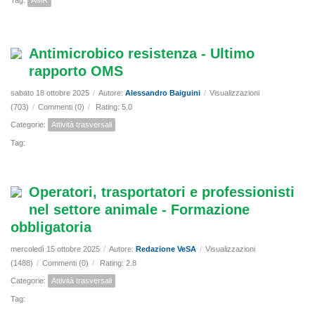
Tag:
AMR
Antimicrobico resistenza - Ultimo
rapporto OMS
sabato 18 ottobre 2025
/
Autore:
Alessandro Baiguini
/
Visualizzazioni
(703)
/
Commenti (0)
/
Rating: 5.0
Categorie:
Attività trasversali
Tag:
Operatori, trasportatori e professionisti
nel settore animale - Formazione
obbligatoria
mercoledì 15 ottobre 2025
/
Autore:
Redazione VeSA
/
Visualizzazioni
(1488)
/
Commenti (0)
/
Rating: 2.8
Categorie:
Attività trasversali
Tag: