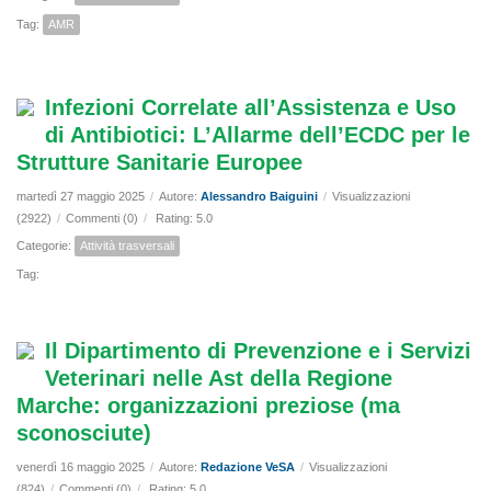
Tag:
AMR
Infezioni Correlate all’Assistenza e Uso
di Antibiotici: L’Allarme dell’ECDC per le
Strutture Sanitarie Europee
martedì 27 maggio 2025
/
Autore:
Alessandro Baiguini
/
Visualizzazioni
(2922)
/
Commenti (0)
/
Rating: 5.0
Categorie:
Attività trasversali
Tag:
Il Dipartimento di Prevenzione e i Servizi
Veterinari nelle Ast della Regione
Marche: organizzazioni preziose (ma
sconosciute)
venerdì 16 maggio 2025
/
Autore:
Redazione VeSA
/
Visualizzazioni
(824)
/
Commenti (0)
/
Rating: 5.0