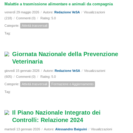
Malattie a trasmissione alimentare e animali da compagnia
venerdì 29 maggio 2026
/
Autore:
Redazione VeSA
/
Visualizzazioni
(218)
/
Commenti (0)
/
Rating: 5.0
Categorie:
Attività trasversali
Tag:
Giornata Nazionale della Prevenzione
Veterinaria
giovedì 15 gennaio 2026
/
Autore:
Redazione VeSA
/
Visualizzazioni
(605)
/
Commenti (0)
/
Rating: 5.0
Categorie:
Attività trasversali
Formazione e Aggiornamento
Tag:
Il Piano Nazionale Integrato dei
Controlli: Relazione 2024
martedì 13 gennaio 2026
/
Autore:
Alessandro Baiguini
/
Visualizzazioni