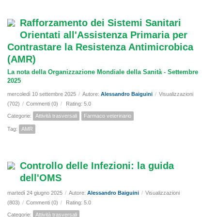
Rafforzamento dei Sistemi Sanitari
Orientati all'Assistenza Primaria per
Contrastare la Resistenza Antimicrobica
(AMR)
La nota della Organizzazione Mondiale della Sanità - Settembre
2025
mercoledì 10 settembre 2025
/
Autore:
Alessandro Baiguini
/
Visualizzazioni
(702)
/
Commenti (0)
/
Rating: 5.0
Categorie:
Attività trasversali
Farmaco veterinario
Tag:
AMR
Controllo delle Infezioni: la guida
dell'OMS
martedì 24 giugno 2025
/
Autore:
Alessandro Baiguini
/
Visualizzazioni
(803)
/
Commenti (0)
/
Rating: 5.0
Categorie:
Attività trasversali