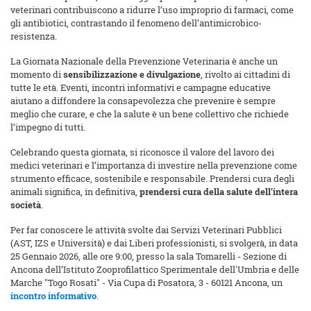
veterinari contribuiscono a ridurre l’uso improprio di farmaci, come
gli antibiotici, contrastando il fenomeno dell’antimicrobico-
resistenza.
La Giornata Nazionale della Prevenzione Veterinaria è anche un
momento di
sensibilizzazione e divulgazione
, rivolto ai cittadini di
tutte le età. Eventi, incontri informativi e campagne educative
aiutano a diffondere la consapevolezza che prevenire è sempre
meglio che curare, e che la salute è un bene collettivo che richiede
l’impegno di tutti.
Celebrando questa giornata, si riconosce il valore del lavoro dei
medici veterinari e l’importanza di investire nella prevenzione come
strumento efficace, sostenibile e responsabile. Prendersi cura degli
animali significa, in definitiva,
prendersi cura della salute dell’intera
società
.
Per far conoscere le attività svolte dai Servizi Veterinari Pubblici
(AST, IZS e Università) e dai Liberi professionisti, si svolgerà, in data
25 Gennaio 2026, alle ore 9:00, presso la sala Tomarelli - Sezione di
Ancona dell’Istituto Zooprofilattico Sperimentale dell'Umbria e delle
Marche "Togo Rosati" - Via Cupa di Posatora, 3 - 60121 Ancona, un
incontro informativo
.