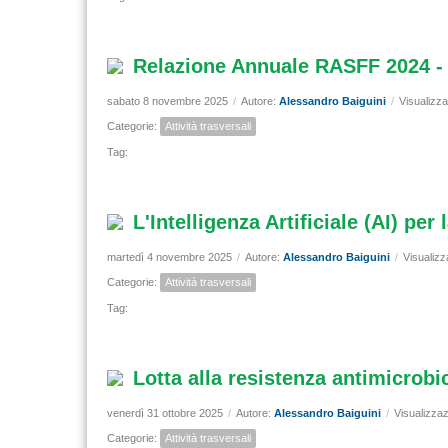
Relazione Annuale RASFF 2024 - D
sabato 8 novembre 2025
/
Autore:
Alessandro Baiguini
/
Visualizza
Categorie:
Attività trasversali
Tag:
L'Intelligenza Artificiale (AI) pe
martedì 4 novembre 2025
/
Autore:
Alessandro Baiguini
/
Visualizz
Categorie:
Attività trasversali
Tag:
Lotta alla resistenza antimicrob
venerdì 31 ottobre 2025
/
Autore:
Alessandro Baiguini
/
Visualizzaz
Categorie:
Attività trasversali