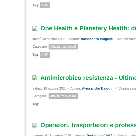
Tag:
AMR
One Health e Planetary Health: d
lunedì 20 ottobre 2025
/
Autore:
Alessandro Baiguini
/
Visualizzazio
Categorie:
Attività trasversali
Tag:
AMR
Antimicrobico resistenza - Ulti
sabato 18 ottobre 2025
/
Autore:
Alessandro Baiguini
/
Visualizzazi
Categorie:
Attività trasversali
Tag:
Operatori, trasportatori e profes
mercoledì 15 ottobre 2025
/
Autore:
Redazione VeSA
/
Visualizzazio