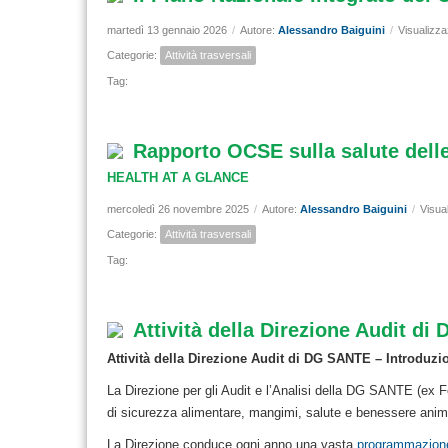
martedì 13 gennaio 2026
/
Autore:
Alessandro Baiguini
/
Visualizza
Categorie:
Attività trasversali
Tag:
Rapporto OCSE sulla salute delle
HEALTH AT A GLANCE
mercoledì 26 novembre 2025
/
Autore:
Alessandro Baiguini
/
Visua
Categorie:
Attività trasversali
Tag:
Attività della Direzione Audit d
Attività della Direzione Audit di DG SANTE – Introduzi
La Direzione per gli Audit e l’Analisi della DG SANTE (ex F
di sicurezza alimentare, mangimi, salute e benessere anim
La Direzione conduce ogni anno una vasta
programmazion