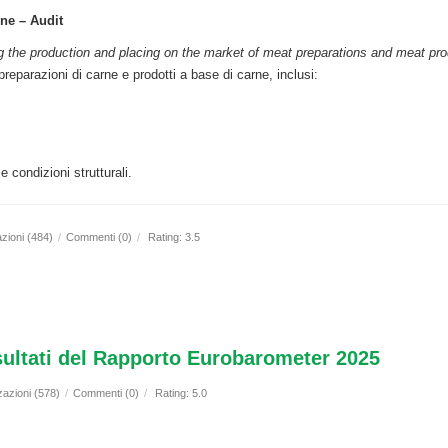
rne – Audit
ng the production and placing on the market of meat preparations and meat pr
 preparazioni di carne e prodotti a base di carne, inclusi:
 condizioni strutturali.
azioni (484)
/
Commenti (0)
/
Rating: 3.5
sultati del Rapporto Eurobarometer 2025
zazioni (578)
/
Commenti (0)
/
Rating: 5.0