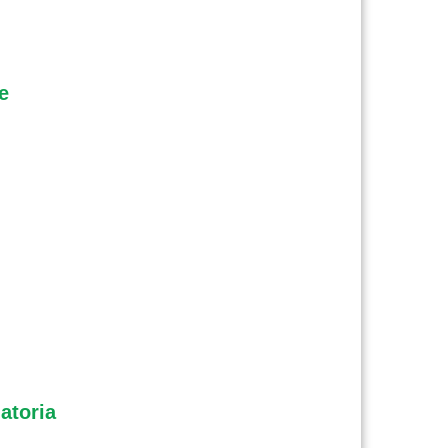
e
atoria