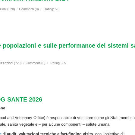
zioni (520)
/
Commenti (0)
/
Rating: 5.0
 popolazioni e sulle performance dei sistemi sa
lizzazioni (729)
/
Commenti (0)
/
Rating: 2.5
i DG SANTE 2026
one
ood and Veterinary Office) è responsabile di verificare come gli Stati membri e
ale, sanità vegetale e – per alcune componenti – salute umana.
e
di
audit, valutazioni tecniche e fact-finding visits
, con l’obiettivo di: