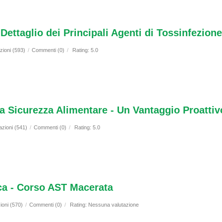
ettaglio dei Principali Agenti di Tossinfezion
zioni (593)
/
Commenti (0)
/
Rating: 5.0
r la Sicurezza Alimentare - Un Vantaggio Proatti
azioni (541)
/
Commenti (0)
/
Rating: 5.0
ica - Corso AST Macerata
ioni (570)
/
Commenti (0)
/
Rating: Nessuna valutazione