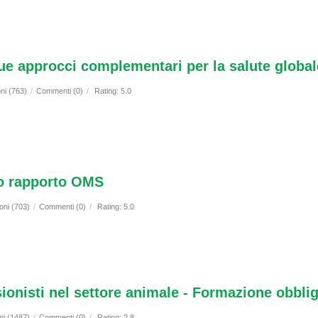
ue approcci complementari per la salute global
ni (763)
/
Commenti (0)
/
Rating: 5.0
mo rapporto OMS
oni (703)
/
Commenti (0)
/
Rating: 5.0
sionisti nel settore animale - Formazione obblig
ni (1487)
/
Commenti (0)
/
Rating: 2.8