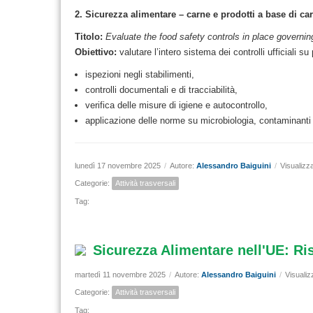
2. Sicurezza alimentare – carne e prodotti a base di ca
Titolo:
Evaluate the food safety controls in place governi
Obiettivo:
valutare l’intero sistema dei controlli ufficiali su
ispezioni negli stabilimenti,
controlli documentali e di tracciabilità,
verifica delle misure di igiene e autocontrollo,
applicazione delle norme su microbiologia, contaminanti e
lunedì 17 novembre 2025
/
Autore:
Alessandro Baiguini
/
Visualizz
Categorie:
Attività trasversali
Tag:
Sicurezza Alimentare nell'UE: Ri
martedì 11 novembre 2025
/
Autore:
Alessandro Baiguini
/
Visualiz
Categorie:
Attività trasversali
Tag: