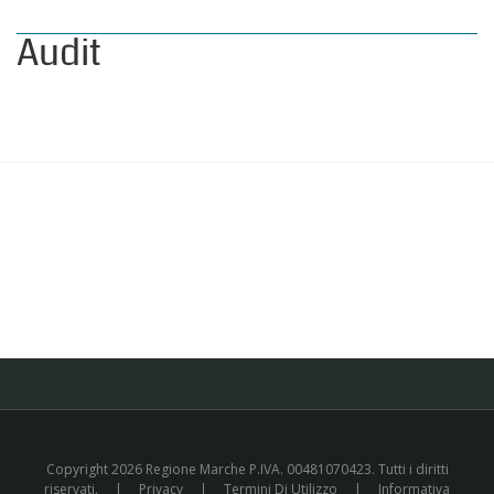
Audit
Copyright 2026 Regione Marche P.IVA. 00481070423. Tutti i diritti
riservati.
|
Privacy
|
Termini Di Utilizzo
|
Informativa