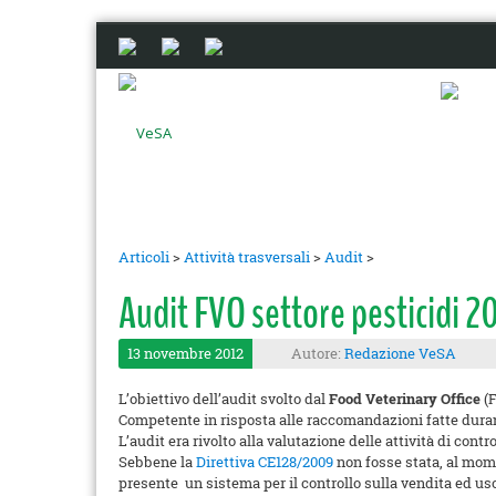
Articoli
>
Attività trasversali
>
Audit
>
Audit FVO settore pesticidi 201
13 novembre 2012
Autore:
Redazione VeSA
L’obiettivo dell’audit svolto dal
Food Veterinary Office
(F
Competente in risposta alle raccomandazioni fatte du
L’audit era rivolto alla valutazione delle attività di contro
Sebbene la
Direttiva CE128/2009
non fosse stata, al mome
presente un sistema per il controllo sulla vendita ed uso