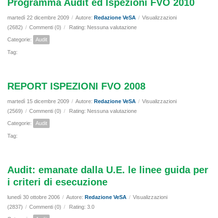
Programma Audit ed Ispezioni FVO 2010
martedì 22 dicembre 2009
/
Autore:
Redazione VeSA
/
Visualizzazioni
(2682)
/
Commenti (0)
/
Rating: Nessuna valutazione
Categorie:
Audit
Tag:
REPORT ISPEZIONI FVO 2008
martedì 15 dicembre 2009
/
Autore:
Redazione VeSA
/
Visualizzazioni
(2569)
/
Commenti (0)
/
Rating: Nessuna valutazione
Categorie:
Audit
Tag:
Audit: emanate dalla U.E. le linee guida per
i criteri di esecuzione
lunedì 30 ottobre 2006
/
Autore:
Redazione VeSA
/
Visualizzazioni
(2837)
/
Commenti (0)
/
Rating: 3.0