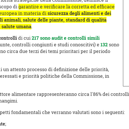
riorità strategiche della Commissione, definisce il
 scopo di
garantire e verificare la corretta ed efficace
 europea in materia di
sicurezza degli alimenti e dei
li animali
,
salute delle piante,
standard di qualità
a
salute umana
.
controlli
di cui
217 sono audit e controlli simili
unte, controlli congiunti e studi conoscitivi) e
132
sono
ono circa due terzi dei temi prioritari per il periodo
 di un attento processo di definizione delle priorità,
nteressati e priorità politiche della Commissione, in
tore alimentare rappresenteranno circa l'86% dei controlli pr
 mangimi.
aspetti fondamentali che verranno valutati sono i seguenti:
nte
;