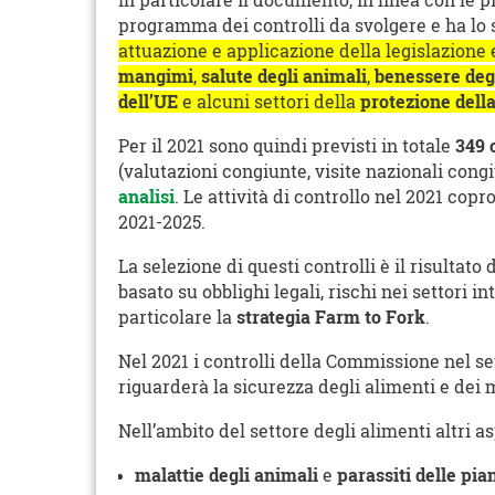
In particolare il documento, in linea con le p
programma dei controlli da svolgere e ha lo
attuazione e applicazione della legislazione
mangimi
,
salute degli animali
,
benessere deg
dell’UE
e alcuni settori della
protezione dell
Per il 2021 sono quindi previsti in totale
349 
(valutazioni congiunte, visite nazionali congi
analisi
. Le attività di controllo nel 2021 copr
2021-2025.
La selezione di questi controlli è il risultato
basato su obblighi legali, rischi nei settori i
particolare la
strategia Farm to Fork
.
Nel 2021 i controlli della Commissione nel set
riguarderà la sicurezza degli alimenti e dei
Nell’ambito del settore degli alimenti altri 
malattie degli animali
e
parassiti delle pia