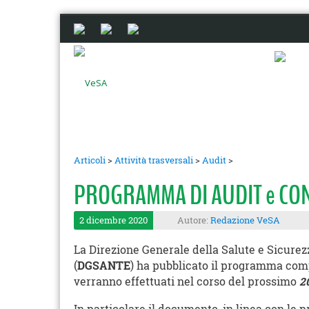
Articoli
>
Attività trasversali
>
Audit
>
PROGRAMMA DI AUDIT e CONT
2 dicembre 2020
Autore:
Redazione VeSA
La Direzione Generale della Salute e Sicur
(
DGSANTE
) ha pubblicato il programma comp
verranno effettuati nel corso del prossimo
2