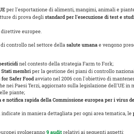
'UE
per l'esportazione di alimenti, mangimi, animali e piante
utture di prova degli
standard per l'esecuzione di test e stud
 direttive europee.
di controllo nel settore della
salute umana
e vengono presen
pesticidi
nel contesto della strategia Farm to Fork;
i Stati membri
per la gestione dei piani di controllo nazional
 for Safer Food
avviato nel 2006 con l'obiettivo di mantenere
che nei Paesi Terzi, aggiornato sulla legislazione dell'UE in
elle piante;
a e notifica rapida della Commissione europea per i virus de
indicate in maniera dettagliata per ogni area tematica, le
i europei svolgeranno
9 audit
relativi ai seguenti aspetti: