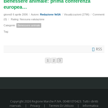
Benessere animale: prima conferenza
europea…
giovedì 6 aprile 2006
/
Autore:
Redazione VeSA
/
Visualizzazioni (2796)
/
Commenti
(0)
/
Rating: Nessuna valutazione
Categorie:
Benessere animale
Tag:
RSS
1
2
3
Copyright 2026 Regione Marche P.IVA. 00481070423. Tutti i diritti
riservati.
|
Privacy
|
Termini Di Utilizzo
|
Informativa