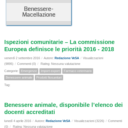
Benessere-
Macellazione
Ispezioni comunitarie – La commissione
Europea definisce le priorità 2016 - 2018
venerdì 2 settembre 2016
/
Autore:
Redazione VeSA
/
Visualizzazioni
(9895)
/
Commenti (0)
/
Rating: Nessuna valutazione
Categorie:
Emergenze
Import-export
Farmaco veterinario
Benessere animale
Prodotti fitosanitari
Tag:
Benessere animale, disponibile l’elenco dei
docenti accreditati
lunedì 4 aprile 2016
/
Autore:
Redazione VeSA
/
Visualizzazioni (3226)
/
Commenti
(0)
/
Rating: Nessuna valutazione